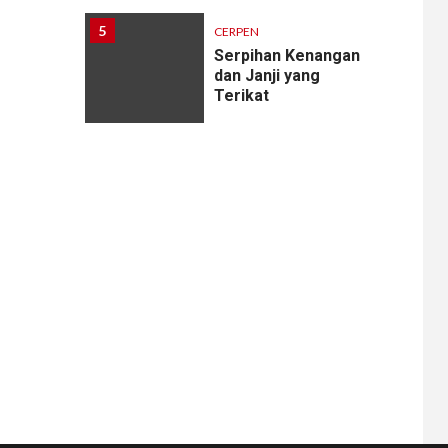
5
CERPEN
Serpihan Kenangan
dan Janji yang
Terikat
6
CERPEN
Melodi Hujan
7
CERPEN
Rahasia Apartemen
8
CERPEN