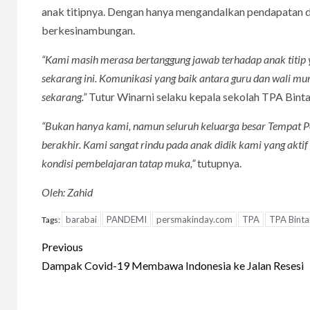
anak titipnya. Dengan hanya mengandalkan pendapatan da
berkesinambungan.
“Kami masih merasa bertanggung jawab terhadap anak titip y
sekarang ini. Komunikasi yang baik antara guru dan wali mur
sekarang.”
Tutur Winarni selaku kepala sekolah TPA Binta
“Bukan hanya kami, namun seluruh keluarga besar Tempat P
berakhir. Kami sangat rindu pada anak didik kami yang akti
kondisi pembelajaran tatap muka,”
tutupnya.
Oleh: Zahid
barabai
PANDEMI
persmakinday.com
TPA
TPA Binta
Tags:
Continue
Previous
Reading
Dampak Covid-19 Membawa Indonesia ke Jalan Resesi