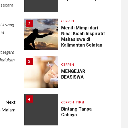
 secara
CERPEN
2
isi yang
Meniti Mimpi dari
vid
Nias: Kisah Inspiratif
Mahasiswa di
Kalimantan Selatan
t segera
rindukan
3
CERPEN
MENGEJAR
BEASISWA
4
Next
CERPEN
FIKSI
Bintang Tanpa
am Malam
Cahaya