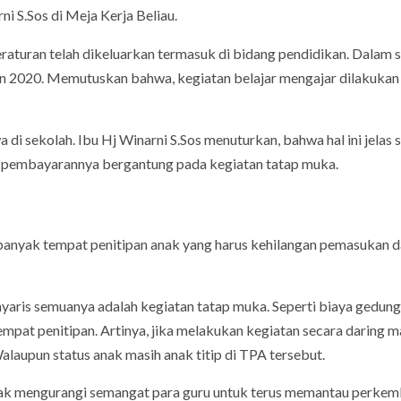
ni S.Sos di Meja Kerja Beliau.
aturan telah dikeluarkan termasuk di bidang pendidikan. Dalam s
n 2020. Memutuskan bahwa, kegiatan belajar mengajar dilakukan
wa di sekolah. Ibu Hj Winarni S.Sos menuturkan, bahwa hal ini jelas 
n pembayarannya bergantung pada kegiatan tatap muka.
n banyak tempat penitipan anak yang harus kehilangan pemasukan 
yaris semuanya adalah kegiatan tatap muka. Seperti biaya gedung
empat penitipan. Artinya, jika melakukan kegiatan secara daring 
Walaupun status anak masih anak titip di TPA tersebut.
 tidak mengurangi semangat para guru untuk terus memantau perke