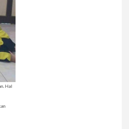
n. Hal
kan