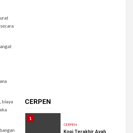
8
CERPEN
Dalam Hujan
Tersembunyi
urat
 secara
9
sangat
CERPEN
HIBURAN
Pengkhianatan Abadi
10
dana
CERPEN
Memangnya, Harus
Cantik?
CERPEN
, biaya
maka
1
CERPEN
mbangan
Kopi Terakhir Ayah