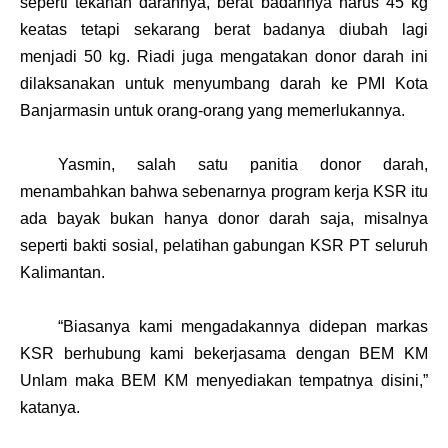
seperti
tekanan
darahnya, berat
badannya
harus 45 kg
keatas
tetapi
sekarang
berat
badanya
diubah
lagi
menjadi
50 kg
.
Riadi
juga
mengatakan donor darah
ini
dilaksanakan
untuk
menyumbang
darah
ke PMI
Kota
Banjarmasin
untuk
orang-orang yang memerlukannya.
Yasmin
, salah satu panitia donor darah,
menambahkan
bahwa
sebenarnya program kerja KSR itu
ada
bayak
bukan
hanya donor darah
saja, misalnya
seperti
bakti
sosial, pelatihan
gabungan KSR PT seluruh
Kalimantan
.
“Biasanya kami mengadakannya didepan markas
KSR berhubung kami bekerjasama dengan BEM KM
Unlam maka BEM KM menyediakan tempatnya disini,”
katanya.