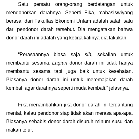
Satu
persatu orang-orang berdatangan
untuk
mendonorkan
darahnya
.
Seperti
Fika
, mahasiswi
yang
berasal
dari
Fakultas
Ekonomi
Unlam
adalah
salah
satu
dari
pendonor
darah
tersebut
.
Dia
mengatakan
bahwa
donor darah
ini
adalah yang ketiga
kalinya
dia
lakukan
.
“P
erasaannya biasa
saja
sih
, sekalian
untuk
membantu
sesam
a.
L
agian
donor darah
ini
tidak
hanya
membantu
sesam
a
tapi
juga
baik
untuk
kesehatan
.
B
iasanya donor darah
ini
untuk
meremajakan
darah
kembali
agar
darahnya
seperti
muda
kembali
,
” jelasnya
.
Fika menambahkan jika
donor darah
ini
tergantung
mental, kalau
pendonor
siap
tidak
akan merasa apa-apa.
B
iasanya
se
habis donor darah disuruh
minum
susu
dan
makan
tel
ur.