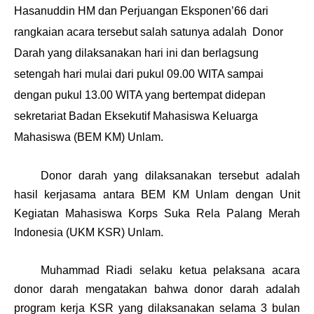
Hasanuddin HM dan Perjuangan Eksponen’66 dari
rangkaian acara tersebut salah satunya adalah Donor
Darah yang dilaksanakan hari ini dan berlagsung
setengah hari mulai dari pukul 09.00 WITA sampai
dengan pukul 13.00 WITA yang bertempat didepan
sekretariat Badan Eksekutif Mahasiswa Keluarga
Mahasiswa (BEM KM) Unlam.
D
onor darah yang dilaksanakan
tersebut
adalah
hasil
kerjasama
antara BEM KM Unlam
dengan Unit
Kegiatan
Mahasiswa
Korps
S
uka
R
ela
P
alang
M
erah
Indonesia
(UKM KSR)
Unlam.
Muhammad Riadi
se
laku
ketua
pelaksana
acara
donor darah
mengatakan
bahwa donor darah
adalah
program kerja KSR yang
dilaksanakan
selama 3 bulan