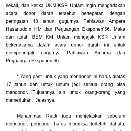
sekali, dan
ketika UKM KSR Unlam
ingin
mengadakan
acara donor darah
tersebut
bertepatan
dengan
peringatan 48 tahun
gugurnya
P
ahlawan
Ampera
Hasanuddin HM dan
P
erjuangan
E
ksponen’66
. M
aka
dari
itulah BEM KM Unlam
mengajak KSR Unlam
bekerjasama
dalam
acara donor darah
ini
untuk
memperingati
gugurnya
P
ahlawan
Ampera
dan
P
erjuangan
E
ksponen’66.
“ Yang
pasti
untuk yang mendonor
ini
harus
diatas
17 tahun
dan
untuk
umum
jadi
semua orang bi
sa
mendonor
.
T
ujuannya
sih
untuk orang-orang yang
memerlukan
.
”
J
elasnya
.
Muhammad Riadi
juga
menjelaskan
sebelum
mendonor, pendonor
harus
diperiksa
terlebih
dahulu
,