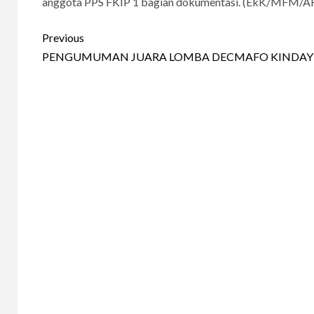
anggota PPS FKIP 1 bagian dokumentasi.
(EkK/MFM/AF
Continue
Previous
Reading
PENGUMUMAN JUARA LOMBA DECMAFO KINDAY 