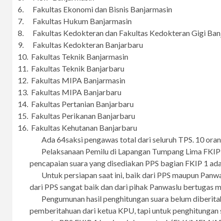
6.
Fakultas Ekonomi dan Bisnis Banjarmasin
7.
Fakultas Hukum Banjarmasin
8.
Fakultas Kedokteran dan Fakultas Kedokteran Gigi Ban
9.
Fakultas Kedokteran Banjarbaru
10.
Fakultas Teknik Banjarmasin
11.
Fakultas Teknik Banjarbaru
12.
Fakultas MIPA Banjarmasin
13.
Fakultas MIPA Banjarbaru
14.
Fakultas Pertanian Banjarbaru
15.
Fakultas Perikanan Banjarbaru
16.
Fakultas Kehutanan Banjarbaru
Ada 64
saksi
pengawas total
dari seluruh TPS. 10 ora
Pelaksanaan Pemilu di Lapangan Tumpang Lima FKIP
pencapaian suara yang disediakan PPS bagian FKIP 1 ada 
Untuk persiapan saat ini, baik dari PPS maupun Panw
dari PPS sangat baik dan dari pihak Panwaslu bertugas 
Pengumunan hasil penghitungan suara belum diberit
pemberitahuan dari ketua KPU, tapi untuk penghitungan s