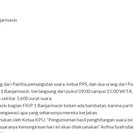
jarmasin
ng dari Panitia pemungutan suara, ketua PPS, dan dua orang dari P
 1 Banjarmasin
berlangsung dari pukul 09:00 sampai 15:00 WITA,
sekitar 1.600 surat suara.
aslu bagian FKIP 1 Banjarmasin belum ada hambatan, karena parti
mengawasi apa yang seharusnya mereka kerjakan.
ahukan oleh Ketua KPU, “Pengumuman hasil penghitungan suara b
uaranya kemungkinan hari ini akan dilaksanakan” Asfina Syafrulla