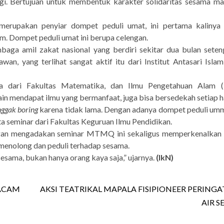
agi. Bertujuan untuk membentuk karakter solidaritas sesama m
rupakan penyiar dompet peduli umat, ini pertama kalinya
. Dompet peduli umat ini berupa celengan.
aga amil zakat nasional yang berdiri sekitar dua bulan sete
n, yang terlihat sangat aktif itu dari Institut Antasari Isla
a dari Fakultas Matematika, dan Ilmu Pengetahuan Alam 
ain mendapat ilmu yang bermanfaat, juga bisa bersedekah setiap ha
nggak boring
karena tidak lama. Dengan adanya dompet peduli um
a seminar dari Fakultas Keguruan Ilmu Pendidikan.
an mengadakan seminar MTMQ ini sekaligus memperkenalkan
menolong dan peduli terhadap sesama.
sama, bukan hanya orang kaya saja,” ujarnya.
(IkN)
MACAM
AKSI TEATRIKAL MAPALA FISIPIONEER PERINGA
AIR S