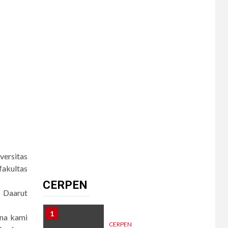
8
CERPEN
Dalam Hujan
Tersembunyi
9
CERPEN
HIBURAN
Pengkhianatan Abadi
10
CERPEN
versitas
Memangnya, Harus
akultas
Cantik?
CERPEN
 Daarut
1
na kami
CERPEN