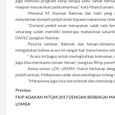
juga memiliki program kerja serupa yaitu Jumat berb
maupun masyarakat pada umumnya,” kata Khairul umam.
Menurut M. Nazwar Rahman dan Indri yang me
menyiarkan dompet peduli umat kepada mahasiswa Unlam
“Dompet peduli umat merupakan salah satu lemb
sekarang sudah memiliki beberapa mahasiswa sukarelawa
(IAIN),” pungkas Nazwar.
Peserta seminar, Rahmah dan teman-temanny
mengatakan bahwa acara ini sangat luar biasa karena sel
“ Acara ini bagus untuk meningkatkan keimanan,
juga bisa membantu teman-teman,” pungkas Rifqy, pesert
Ketua umum LDK UKMM, Hairul berharap deng
peduli ummat, Mahasiswa sadar akan pentingnya tolong 
“Mahasiswa juga bisa bersedekah dan menolong se
Continue
Previous
Reading
FKIP ADAKAN MTQM 2017 DENGAN BERBAGAI 
LOMBA