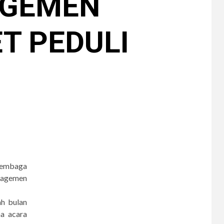
AGEMEN
T PEDULI
6
CERPEN
Melodi Hujan
Lembaga
7
nagemen
CERPEN
Rahasia Apartemen
ah bulan
ma acara