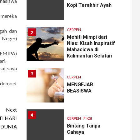
ahasiswa
Kopi Terakhir Ayah
 mereka
CERPEN
ngah dan
2
Meniti Mimpi dari
m Negeri
Nias: Kisah Inspiratif
Mahasiswa di
(FMIPA)
Kalimantan Selatan
ri.
mat saya
3
CERPEN
 dompet
MENGEJAR
BEASISWA
Next
4
TI HARI
CERPEN
FIKSI
Bintang Tanpa
EDUNIA
Cahaya