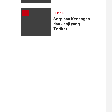
5
CERPEN
Serpihan Kenangan
dan Janji yang
Terikat
6
CERPEN
Melodi Hujan
7
CERPEN
Rahasia Apartemen
8