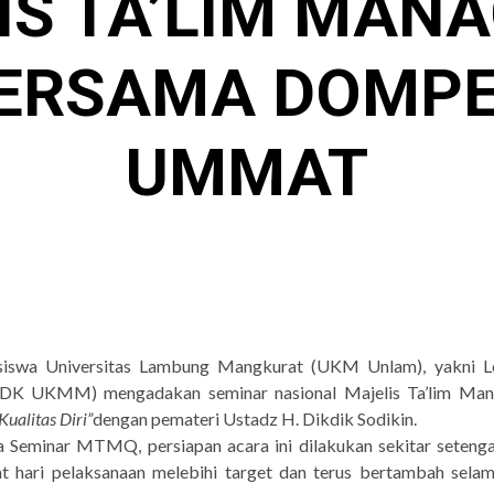
IS TA’LIM MAN
ERSAMA DOMPE
UMMAT
hasiswa Universitas Lambung Mangkurat (UKM Unlam), yakni 
DK UKMM) mengadakan seminar nasional Majelis Ta’lim Ma
Kualitas Diri”
dengan pemateri Ustadz H. Dikdik Sodikin.
a Seminar MTMQ, persiapan acara ini dilakukan sekitar seteng
t hari pelaksanaan melebihi target dan terus bertambah sela