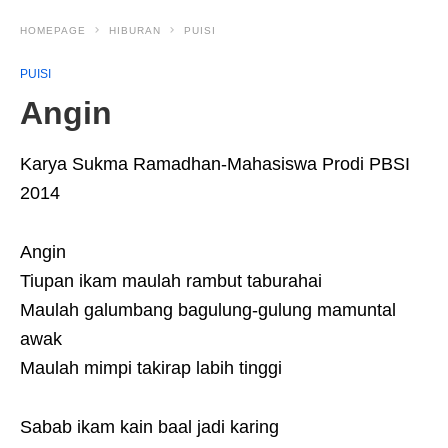
HOMEPAGE
HIBURAN
PUISI
PUISI
Angin
Karya Sukma Ramadhan-Mahasiswa Prodi PBSI
2014
Angin
Tiupan ikam maulah rambut taburahai
Maulah galumbang bagulung-gulung mamuntal
awak
Maulah mimpi takirap labih tinggi
Sabab ikam kain baal jadi karing