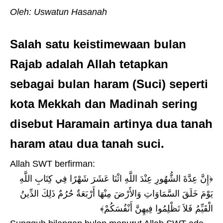
Oleh: Uswatun Hasanah
Salah satu keistimewaan bulan
Rajab adalah Allah tetapkan
sebagai bulan haram (Suci) seperti
kota Mekkah dan Madinah sering
disebut Haramain artinya dua tanah
haram atau dua tanah suci.
Allah SWT berfirman:
﴿إِنَّ عِدَّةَ الشُّهُورِ عِنْدَ اللَّهِ اثْنَا عَشَرَ شَهْرًا فِي كِتَابِ اللَّهِ
يَوْمَ خَلَقَ السَّمَاوَاتِ وَالأَرْضَ مِنْهَا أَرْبَعَةٌ حُرُمٌ ذَلِكَ الدِّينُ
الْقَيِّمُ فَلاَ تَظْلِمُوا فِيهِنَّ أَنْفُسَكُمْ﴾