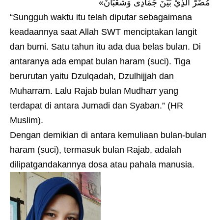
مُضَرّ الَّذِيْ بَيْنَ جُمَادِى وَشَعْبَانَ»
“Sungguh waktu itu telah diputar sebagaimana
keadaannya saat Allah SWT menciptakan langit
dan bumi. Satu tahun itu ada dua belas bulan. Di
antaranya ada empat bulan haram (suci). Tiga
berurutan yaitu Dzulqadah, Dzulhijjah dan
Muharram. Lalu Rajab bulan Mudharr yang
terdapat di antara Jumadi dan Syaban.” (HR
Muslim).
Dengan demikian di antara kemuliaan bulan-bulan
haram (suci), termasuk bulan Rajab, adalah
dilipatgandakannya dosa atau pahala manusia.