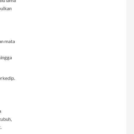
alu lama
bulkan
7
CERPEN
Rahasia Apartemen
an mata
hingga
8
CERPEN
Dalam Hujan
Tersembunyi
rkedip.
9
CERPEN
HIBURAN
a
Pengkhianatan Abadi
tubuh,
.