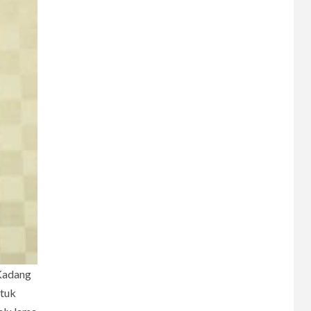
6
 Kadang
CERPEN
ntuk
Melodi Hujan