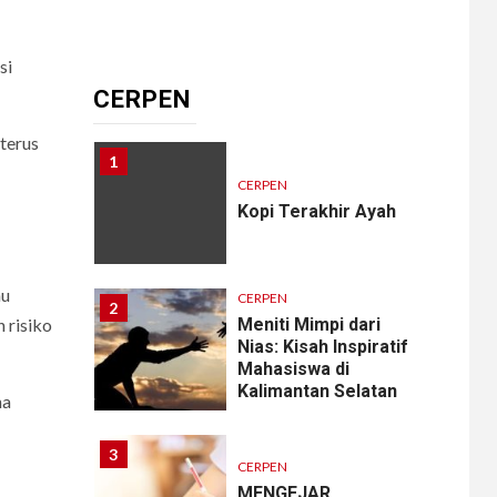
10
CERPEN
Memangnya, Harus
si
Cantik?
CERPEN
terus
1
CERPEN
Kopi Terakhir Ayah
au
CERPEN
2
 risiko
Meniti Mimpi dari
Nias: Kisah Inspiratif
Mahasiswa di
Kalimantan Selatan
na
3
CERPEN
MENGEJAR