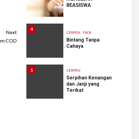
BEASISWA
4
Next
CERPEN
FIKSI
Bintang Tanpa
tem COD
Cahaya
5
CERPEN
Serpihan Kenangan
dan Janji yang
Terikat
6
CERPEN
Melodi Hujan