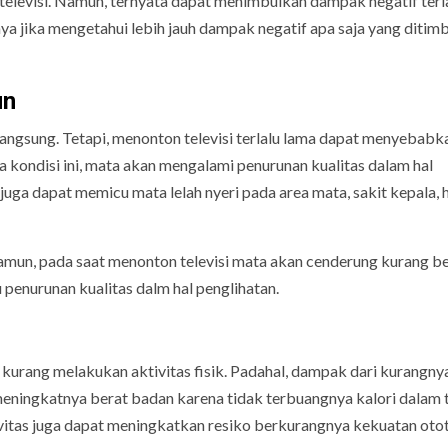
televisi. Namun, ternyata dapat menimbulkan dampak negatif terl
nya jika mengetahui lebih jauh dampak negatif apa saja yang ditim
un
angsung. Tetapi, menonton televisi terlalu lama dapat menyebabk
 kondisi ini, mata akan mengalami penurunan kualitas dalam hal
a juga dapat memicu mata lelah nyeri pada area mata, sakit kepala, 
mun, pada saat menonton televisi mata akan cenderung kurang be
 penurunan kualitas dalm hal penglihatan.
 kurang melakukan aktivitas fisik. Padahal, dampak dari kurangny
 meningkatnya berat badan karena tidak terbuangnya kalori dalam 
ivitas juga dapat meningkatkan resiko berkurangnya kekuatan otot