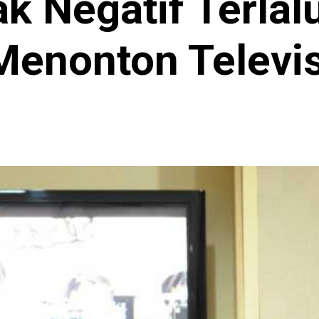
k Negatif Terlal
Menonton Televis