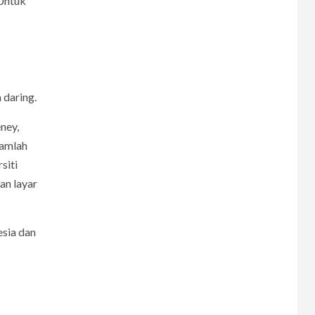
 Untuk
7
CERPEN
Rahasia Apartemen
 daring.
8
CERPEN
ney,
Dalam Hujan
Ramlah
Tersembunyi
siti
an layar
9
CERPEN
HIBURAN
esia dan
Pengkhianatan Abadi
10
CERPEN