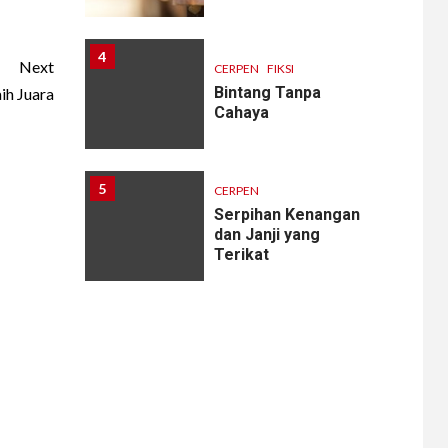
4
Next
CERPEN
FIKSI
Bintang Tanpa
h Juara
Cahaya
5
CERPEN
Serpihan Kenangan
dan Janji yang
Terikat
6
CERPEN
Melodi Hujan