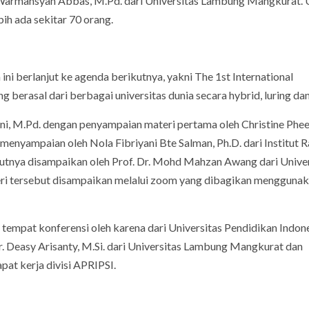
is Warmansyah Abbas, M.Pd. dari Universitas Lambung Mangkurat.
ih ada sekitar 70 orang.
ni berlanjut ke agenda berikutnya, yakni The 1st International
g berasal dari berbagai universitas dunia secara hybrid, luring dan
ni, M.Pd. dengan penyampaian materi pertama oleh Christine Phee
 menyampaian oleh Nola Fibriyani Bte Salman, Ph.D. dari Institut 
utnya disampaikan oleh Prof. Dr. Mohd Mahzan Awang dari Univer
i tersebut disampaikan melalui zoom yang dibagikan menggunak
tempat konferensi oleh karena dari Universitas Pendidikan Indon
r. Deasy Arisanty, M.Si. dari Universitas Lambung Mangkurat dan
apat kerja divisi APRIPSI.