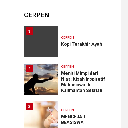
Memangnya, Harus
.
Cantik?
CERPEN
1
CERPEN
Kopi Terakhir Ayah
CERPEN
2
Meniti Mimpi dari
Nias: Kisah Inspiratif
Mahasiswa di
Kalimantan Selatan
3
CERPEN
MENGEJAR
BEASISWA