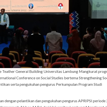
re Teather General Building Universitas Lambung Mangkurat pro
national Conference on Social Studies bertema Strengthening So
elantikan serta pengukuhan pengurus Perkumpulan Program Studi
tkan dengan pelantikan dan pengukuhan pengurus APRIPSI periode