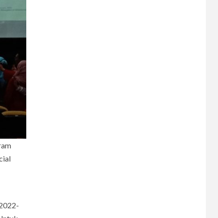
gram
cial
6
CERPEN
Melodi Hujan
 2022-