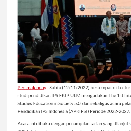
Persmakinday
– Sabtu (12/11/2022) bertempat di Lectu
studi pendidikan IPS FKIP ULM mengadakan The 1st Inter
Studies Education in Society 5.0. dan sekaligus acara p
Pendidikan IPS Indonesia (APRIPSI) Periode 2022-2027.
Acara ini dibuka dengan penampilan tarian yang dilanju