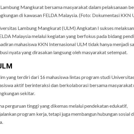
 Lambung Mangkurat bersama masyarakat dalam pelaksanaan be
 lingkungan di kawasan FELDA Malaysia. (Foto: Dokumentasi KKN
iversitas Lambung Mangkurat (ULM) Angkatan I sukses melaksa
LDA Malaysia melalui kegiatan yang berfokus pada bidang pendi
Kehadiran mahasiswa KKN Internasional ULM tidak hanya menjadi s
busi nyata yang dirasakan langsung oleh masyarakat setempat.
 ULM
im yang terdiri dari 16 mahasiswa lintas program studi Universita
iswa aktif berinteraksi dan berkolaborasi bersama masyarakat 
ngkungan sekitar.
a perguruan tinggi yang dikemas melalui pendekatan edukatif,
njalankan program kerja, tetapi juga membangun hubungan sosial 
a.