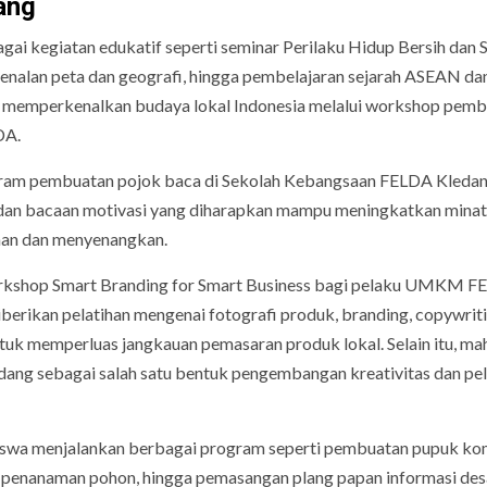
ang
i kegiatan edukatif seperti seminar Perilaku Hidup Bersih dan 
ngenalan peta dan geografi, hingga pembelajaran sejarah ASEAN da
ga memperkenalkan budaya lokal Indonesia melalui workshop pem
DA.
ogram pembuatan pojok baca di Sekolah Kebangsaan FELDA Kledan
f dan bacaan motivasi yang diharapkan mampu meningkatkan mina
aman dan menyenangkan.
orkshop Smart Branding for Smart Business bagi pelaku UMKM 
berikan pelatihan mengenai fotografi produk, branding, copywriti
tuk memperluas jangkauan pemasaran produk lokal. Selain itu, ma
ang sebagai salah satu bentuk pengembangan kreativitas dan pe
asiswa menjalankan berbagai program seperti pembuatan pupuk ko
 penanaman pohon, hingga pemasangan plang papan informasi des