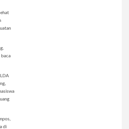
CERPEN
Sehat
Melodi Hujan
n
buatan
7
CERPEN
g.
Rahasia Apartemen
t baca
FELDA
8
CERPEN
ng,
Dalam Hujan
hasiswa
Tersembunyi
luang
9
mpos,
CERPEN
HIBURAN
a di
Pengkhianatan Abadi