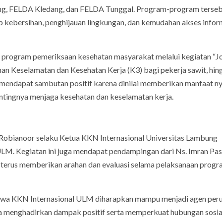
g, FELDA Kledang, dan FELDA Tunggal. Program-program terse
 kebersihan, penghijauan lingkungan, dan kemudahan akses infor
 program pemeriksaan kesehatan masyarakat melalui kegiatan “
luhan Keselamatan dan Kesehatan Kerja (K3) bagi pekerja sawit, hin
mendapat sambutan positif karena dinilai memberikan manfaat n
tingnya menjaga kesehatan dan keselamatan kerja.
Robianoor selaku Ketua KKN Internasional Universitas Lambung
M. Kegiatan ini juga mendapat pendampingan dari Ns. Imran Pas
terus memberikan arahan dan evaluasi selama pelaksanaan prog
iswa KKN Internasional ULM diharapkan mampu menjadi agen per
a menghadirkan dampak positif serta memperkuat hubungan sosia