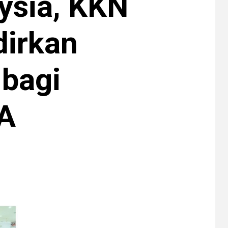
ysia, KKN
dirkan
bagi
A