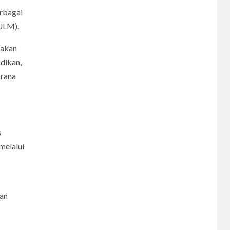
rbagai
 ULM).
nakan
dikan,
arana
s
melalui
dan
6