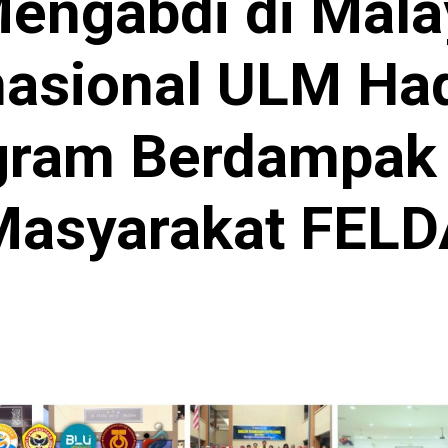
engabdi di Mala
nasional ULM Ha
gram Berdampak 
Masyarakat FELD