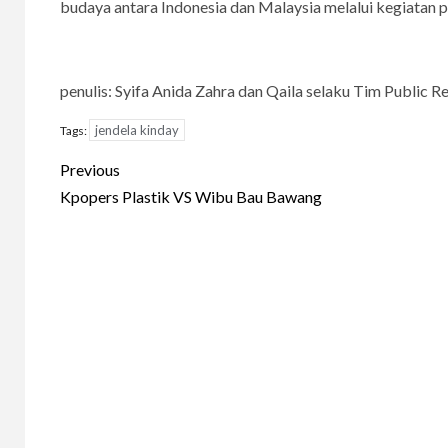
budaya antara Indonesia dan Malaysia melalui kegiatan p
penulis: Syifa Anida Zahra dan Qaila selaku Tim Public R
jendela kinday
Tags:
Continue
Previous
Reading
Kpopers Plastik VS Wibu Bau Bawang