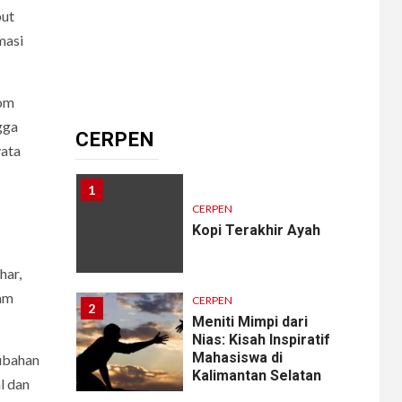
but
masi
10
CERPEN
Jom
Memangnya, Harus
Cantik?
gga
CERPEN
yata
1
CERPEN
Kopi Terakhir Ayah
har,
ram
CERPEN
2
Meniti Mimpi dari
Nias: Kisah Inspiratif
Mahasiswa di
ubahan
Kalimantan Selatan
l dan