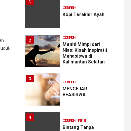
1
CERPEN
Kopi Terakhir Ayah
CERPEN
eh
2
Meniti Mimpi dari
duduk
Nias: Kisah Inspiratif
Mahasiswa di
Kalimantan Selatan
3
CERPEN
MENGEJAR
BEASISWA
4
CERPEN
FIKSI
Bintang Tanpa