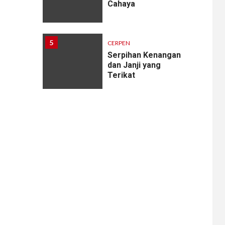
Cahaya
5
CERPEN
Serpihan Kenangan
dan Janji yang
Terikat
6
CERPEN
Melodi Hujan
7
CERPEN
Rahasia Apartemen