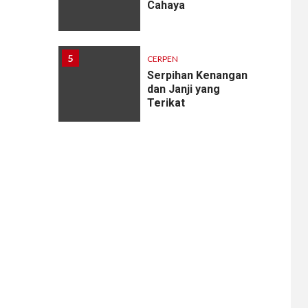
Cahaya
5
CERPEN
Serpihan Kenangan
dan Janji yang
Terikat
6
CERPEN
Melodi Hujan
7
CERPEN
Rahasia Apartemen