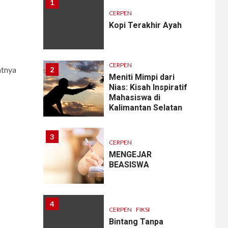
1
CERPEN
Kopi Terakhir Ayah
CERPEN
atnya
2
Meniti Mimpi dari
Nias: Kisah Inspiratif
Mahasiswa di
Kalimantan Selatan
3
CERPEN
MENGEJAR
BEASISWA
4
CERPEN
FIKSI
Bintang Tanpa