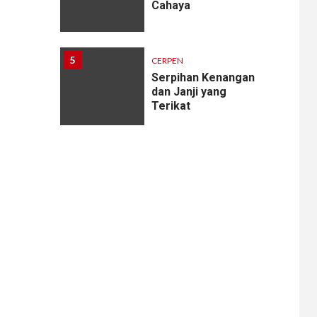
Cahaya
5
CERPEN
Serpihan Kenangan
dan Janji yang
Terikat
6
CERPEN
Melodi Hujan
7
CERPEN
Rahasia Apartemen