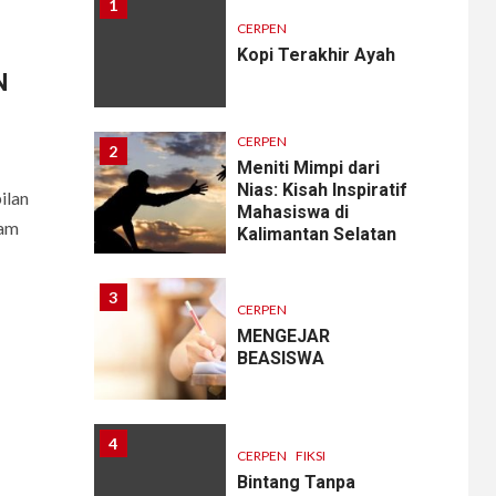
1
CERPEN
Kopi Terakhir Ayah
N
CERPEN
2
Meniti Mimpi dari
Nias: Kisah Inspiratif
ilan
Mahasiswa di
lam
Kalimantan Selatan
3
CERPEN
MENGEJAR
BEASISWA
4
CERPEN
FIKSI
Bintang Tanpa