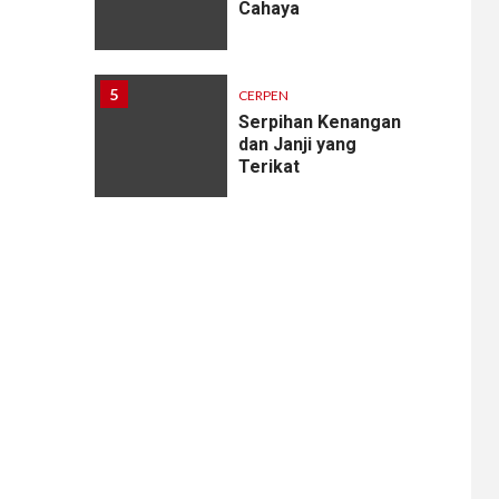
Cahaya
5
CERPEN
Serpihan Kenangan
dan Janji yang
Terikat
6
CERPEN
Melodi Hujan
7
CERPEN
Rahasia Apartemen