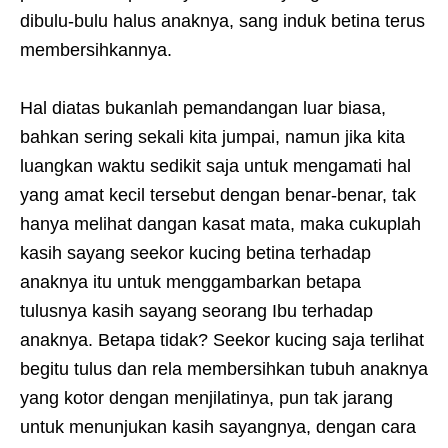
dibulu-bulu halus anaknya, sang induk betina terus
membersihkannya.
Hal diatas bukanlah pemandangan luar biasa,
bahkan sering sekali kita jumpai, namun jika kita
luangkan waktu sedikit saja untuk mengamati hal
yang amat kecil tersebut dengan benar-benar, tak
hanya melihat dangan kasat mata, maka cukuplah
kasih sayang seekor kucing betina terhadap
anaknya itu untuk menggambarkan betapa
tulusnya kasih sayang seorang Ibu terhadap
anaknya. Betapa tidak? Seekor kucing saja terlihat
begitu tulus dan rela membersihkan tubuh anaknya
yang kotor dengan menjilatinya, pun tak jarang
untuk menunjukan kasih sayangnya, dengan cara