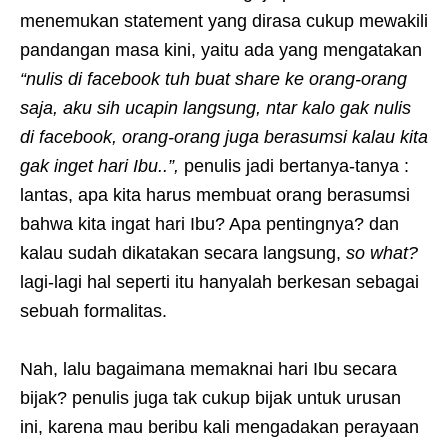
menemukan statement yang dirasa cukup mewakili
pandangan masa kini, yaitu ada yang mengatakan
“nulis di facebook tuh buat share ke orang-orang
saja, aku sih ucapin langsung, ntar kalo gak nulis
di facebook, orang-orang juga berasumsi kalau kita
gak inget hari Ibu..”,
penulis jadi bertanya-tanya :
lantas, apa kita harus membuat orang berasumsi
bahwa kita ingat hari Ibu? Apa pentingnya? dan
kalau sudah dikatakan secara langsung,
so what?
lagi-lagi hal seperti itu hanyalah berkesan sebagai
sebuah formalitas.
Nah, lalu bagaimana memaknai hari Ibu secara
bijak? penulis juga tak cukup bijak untuk urusan
ini, karena mau beribu kali mengadakan perayaan