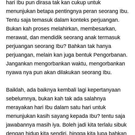
hari Ibu pun dirasa tak kan cukup untuk
menunjukan betapa pentingnya peran seorang Ibu.
Tentu saja temasuk dalam konteks perjuangan.
Bukan kah proses melahirkan, membesarkan,
merawat, dan mendidik seorang anak termasuk
perjuangan seorang Ibu? Bahkan tak hanya
perjuangan, melain kan juga bentuk Pengorbanan.
Jangankan mengorbankan waktu, mengorbankan
nyawa nya pun akan dilakukan seorang Ibu.
Baiklah, ada baiknya kembali lagi kepertanyaan
sebelumnya, bukan kah tak ada salahnya
merayakan hari Ibu dalam satu hari untuk
menunjukan kasih sayang kepada Ibu? tentu saja
jawabannya masih iya. Boleh jadi kita terlalu sibuk
dengan hidup kita sendiri, hingga kita lupa bahkan