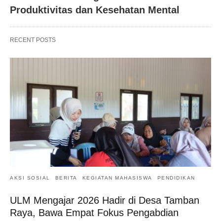
Produktivitas dan Kesehatan Mental
RECENT POSTS
AKSI SOSIAL
BERITA
KEGIATAN MAHASISWA
PENDIDIKAN
ULM Mengajar 2026 Hadir di Desa Tamban
Raya, Bawa Empat Fokus Pengabdian