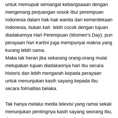
untuk memupuk semangat kebangsaaan dengan
mengenang perjuangan sosok Ibu/ perempuan
Indonesia dalam hak-hak wanita dan kemerdekaan
Indonesia, bukan kah lebih cocok dengan tujuan
diadakannya Hari Perempuan (Women’s Day), pun
perayaan hari Kartini juga mempunyai makna yang
kurang lebih sama.
Maka tak heran jika sekarang orang-orang mulai
melupakan tujuan diadakannya hari Ibu secara
historis dan lebih mengarah kepada perayaan
untuk menunjukan kasih sayang kepada Ibu
secara folmalitas belaka.
Tak hanya melalui media televisi yang ramai sekali
menunjukan pentingnya kasih sayang seorang Ibu,