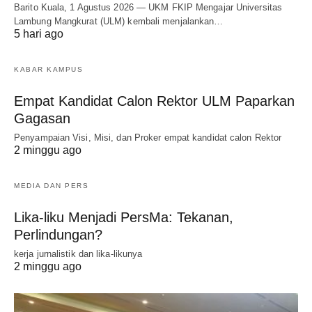
Barito Kuala, 1 Agustus 2026 — UKM FKIP Mengajar Universitas
Lambung Mangkurat (ULM) kembali menjalankan…
5 hari ago
KABAR KAMPUS
Empat Kandidat Calon Rektor ULM Paparkan
Gagasan
Penyampaian Visi, Misi, dan Proker empat kandidat calon Rektor
2 minggu ago
MEDIA DAN PERS
Lika-liku Menjadi PersMa: Tekanan,
Perlindungan?
kerja jurnalistik dan lika-likunya
2 minggu ago