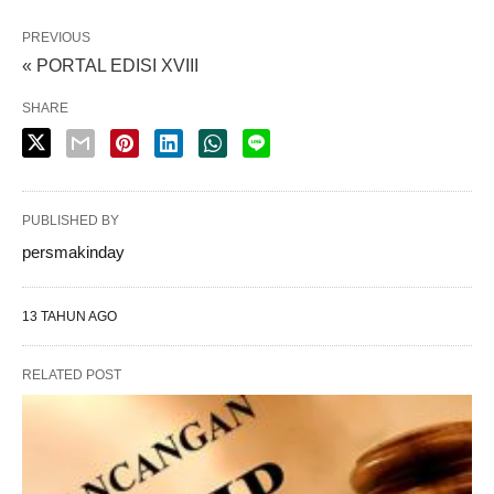
PREVIOUS
« PORTAL EDISI XVIII
SHARE
PUBLISHED BY
persmakinday
13 TAHUN AGO
RELATED POST