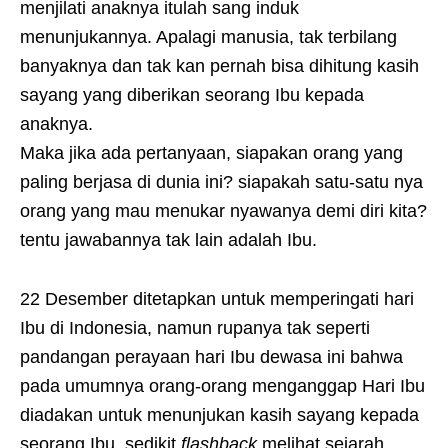
menjilati anaknya itulah sang induk
menunjukannya. Apalagi manusia, tak terbilang
banyaknya dan tak kan pernah bisa dihitung kasih
sayang yang diberikan seorang Ibu kepada
anaknya.
Maka jika ada pertanyaan, siapakan orang yang
paling berjasa di dunia ini? siapakah satu-satu nya
orang yang mau menukar nyawanya demi diri kita?
tentu jawabannya tak lain adalah Ibu.
22 Desember ditetapkan untuk memperingati hari
Ibu di Indonesia, namun rupanya tak seperti
pandangan perayaan hari Ibu dewasa ini bahwa
pada umumnya orang-orang menganggap Hari Ibu
diadakan untuk menunjukan kasih sayang kepada
seorang Ibu, sedikit
flashback
melihat sejarah