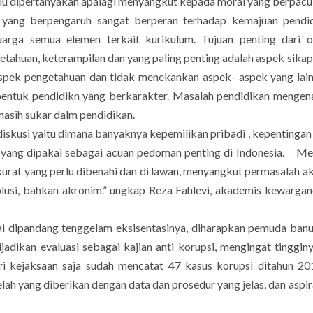
dipertanyakan apalagi menyangkut kepada moral yang berpacu
 yang berpengaruh sangat berperan terhadap kemajuan pendid
luarga semua elemen terkait kurikulum. Tujuan penting dari o
tahuan, keterampilan dan yang paling penting adalah aspek sikap
spek pengetahuan dan tidak menekankan aspek- aspek yang lain
entuk pendidikn yang berkarakter. Masalah pendidikan mengena
 masih sukar dalm pendidikan.
usi yaitu dimana banyaknya kepemilikan pribadi , kepentingan
 yang dipakai sebagai acuan pedoman penting di Indonesia. 
urat yang perlu dibenahi dan di lawan, menyangkut permasalah ak
solusi, bahkan akronim.” ungkap Reza Fahlevi, akademis kewarga
dipandang tenggelam eksisentasinya, diharapkan pemuda banu
dijadikan evaluasi sebagai kajian anti korupsi, mengingat tinggin
ari kejaksaan saja sudah mencatat 47 kasus korupsi ditahun 2
ah yang diberikan dengan data dan prosedur yang jelas, dan aspir