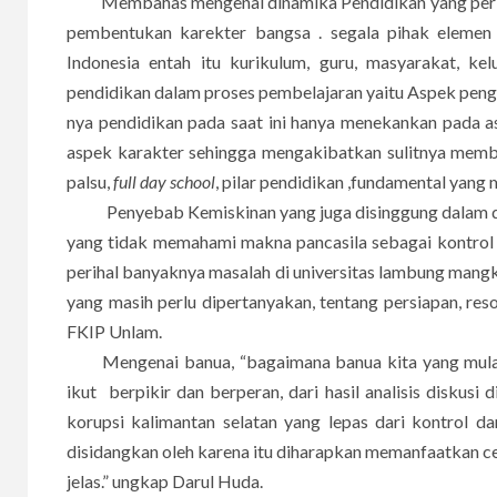
Membahas mengenai dinamika Pendidikan yang perlu 
pembentukan karekter bangsa . segala pihak elemen
Indonesia entah itu kurikulum, guru, masyarakat, ke
pendidikan dalam proses pembelajaran yaitu Aspek penge
nya pendidikan pada saat ini hanya menekankan pada a
aspek karakter sehingga mengakibatkan sulitnya memb
palsu,
full day school
, pilar pendidikan ,fundamental yang
Penyebab Kemiskinan yang juga disinggung dalam disk
yang tidak memahami makna pancasila sebagai kontrol
perihal banyaknya masalah di universitas lambung mangk
yang masih perlu dipertanyakan, tentang persiapan, re
FKIP Unlam.
Mengenai banua, “bagaimana banua kita yang mulai 
ikut berpikir dan berperan, dari hasil analisis diskusi 
korupsi kalimantan selatan yang lepas dari kontrol d
disidangkan oleh karena itu diharapkan memanfaatkan cel
jelas.” ungkap Darul Huda.