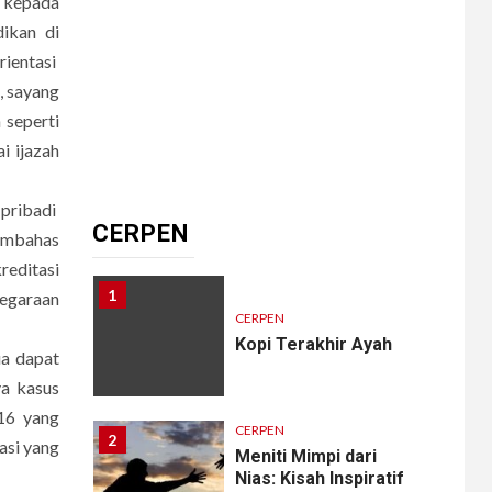
 kepada
9
CERPEN
HIBURAN
ikan di
Pengkhianatan Abadi
rientasi
, sayang
 seperti
i ijazah
10
CERPEN
Memangnya, Harus
 pribadi
Cantik?
CERPEN
Membahas
reditasi
1
negaraan
CERPEN
Kopi Terakhir Ayah
a dapat
ya kasus
016 yang
CERPEN
2
asi yang
Meniti Mimpi dari
Nias: Kisah Inspiratif