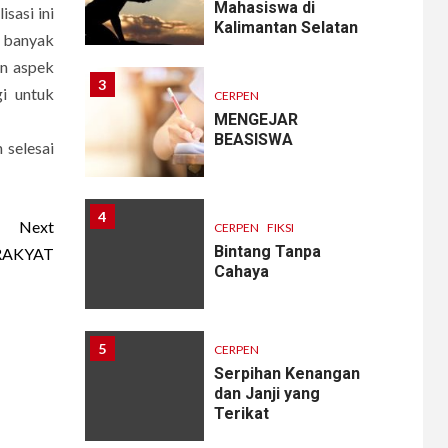
Mahasiswa di
sasi ini
Kalimantan Selatan
g banyak
an aspek
3
gi untuk
CERPEN
MENGEJAR
BEASISWA
 selesai
4
Next
CERPEN
FIKSI
Bintang Tanpa
 RAKYAT
Cahaya
5
CERPEN
Serpihan Kenangan
dan Janji yang
Terikat