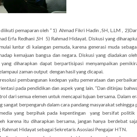
kuti pemaparan oleh ” 1) Ahmad Fikri Hadin , SH, L.LM , 2)Da
mad Erfa Redhani ,SH 5) Rahmad Hidayat. Diskusi yang diharapk
mulai luntur di kalangan pemuda, karena generasi muda sebag
rhadap kemajuan bangsa dan negara. Diskusi yang diadakan oleh
ang diharapkan dapat berpartisipasi menyampaikan pemikir
elampaui zaman output dengan hasil yang dicapai.
solusi pembangunan kedepan yaitu pemerataan dan perbaikan
entasi pada pendidikan dan aspek yang lain. “Dan ditinjau bahw
ontrol dari semua elemen untuk mencapai tujuan bersama. Dalam era
yang sangat berpengaruh dalam cara pandang masyarakat sehingga 
 media yang berpihak pada kepentingan yang bersifat politi
leh karena itu diharapkan bersama, jangan hanya berdebat sa
g Rahmat Hidayat sebagai Sekretaris Asosiasi Pengajar HTN.