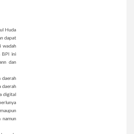
6
CERPEN
rul Huda
Melodi Hujan
an dapat
ai wadah
 BPI ini
7
ann dan
CERPEN
Rahasia Apartemen
 daerah
a daerah
 digital
8
CERPEN
perlunya
Dalam Hujan
k maupun
Tersembunyi
ja namun