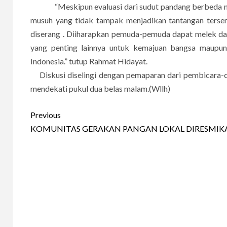
“Meskipun evaluasi dari sudut pandang berbeda na
musuh yang tidak tampak menjadikan tantangan tersen
diserang . Diiharapkan pemuda-pemuda dapat melek dal
yang penting lainnya untuk kemajuan bangsa maupun b
Indonesia.” tutup Rahmat Hidayat.
Diskusi diselingi dengan pemaparan dari pembicara-car
mendekati pukul dua belas malam.(Wllh)
Continue
Previous
Reading
KOMUNITAS GERAKAN PANGAN LOKAL DIRESMIK