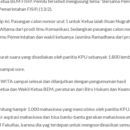
etua BEM FISIP. Pemilu tersebut mengusung tema “Bersama Pemi
emerintahan FISIP, (13/2).
 ini. Pasangan calon nomor urut 1 untuk Ketua ialah Ihsan Nugrah
ki Altama dari prodi Ilmu Komunikasi. Sedangkan pasangan calon n
Ilmu Pemerintahan dan wakil ketuanya Jasmina Ramadhana dari pro
surat suara yang disediakan oleh panitia KPU sebanyak 1.800 lemb
 sampai sore.
0 WITA sampai selesai dan dilanjutkan dengan pengumuman hasil
Ketua dan Wakil Ketua BEM, peraturan dari Biro Hukum dan Keam
erhitung hampir 1.000 mahasiswa yang mencoblos oleh panitia KPU.
si-aspirasi mahasiswa dan bisa bantu-bantu gerakan mahasiswa u
 Fakultas, karena dia yag terdepan untuk mengoordinasikan sem