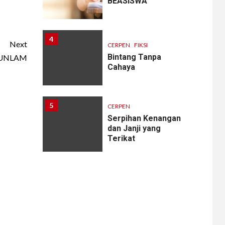
BEASISWA
4
Next
CERPEN
FIKSI
Bintang Tanpa
 UNLAM
Cahaya
5
CERPEN
Serpihan Kenangan
dan Janji yang
Terikat
6
CERPEN
Melodi Hujan