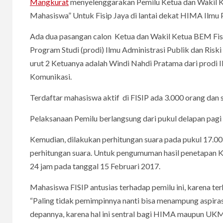
Mangkurat
menyelenggarakan Pemilu Ketua dan Wakil K
Mahasiswa” Untuk Fisip Jaya di lantai dekat HIMA Ilmu P
Ada dua pasangan calon Ketua dan Wakil Ketua BEM Fisip
Program Studi (prodi) Ilmu Administrasi Publik dan Ris
urut 2 Ketuanya adalah Windi Nahdi Pratama dari prodi 
Komunikasi.
Terdaftar mahasiswa aktif di FISIP ada 3.000 orang dan 
Pelaksanaan Pemilu berlangsung dari pukul delapan pagi
Kemudian, dilakukan perhitungan suara pada pukul 17.0
perhitungan suara. Untuk pengumuman hasil penetapan 
24 jam pada tanggal 15 Februari 2017.
Mahasiswa FISIP antusias terhadap pemilu ini, karena t
“Paling tidak pemimpinnya nanti bisa menampung aspira
depannya, karena hal ini sentral bagi HIMA maupun UKM