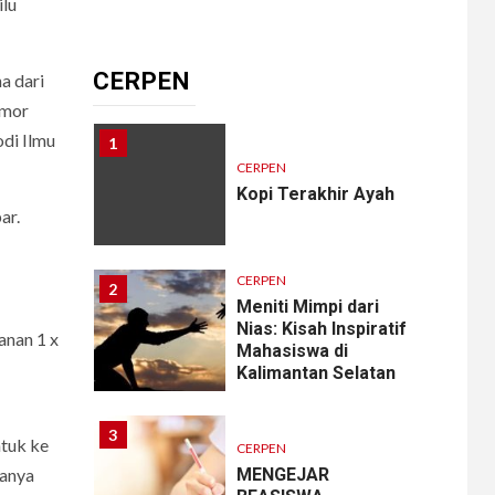
lu
CERPEN
Memangnya, Harus
Cantik?
CERPEN
a dari
omor
di Ilmu
1
CERPEN
Kopi Terakhir Ayah
ar.
CERPEN
2
Meniti Mimpi dari
Nias: Kisah Inspiratif
anan 1 x
Mahasiswa di
Kalimantan Selatan
3
ntuk ke
CERPEN
MENGEJAR
uanya