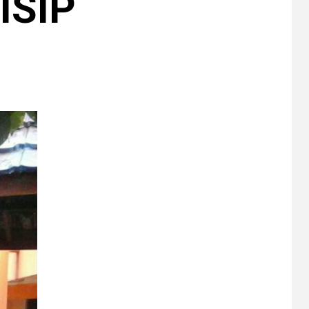
ISIP
6
CERPEN
Melodi Hujan