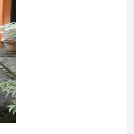
7
CERPEN
Rahasia Apartemen
8
CERPEN
Dalam Hujan
Tersembunyi
9
CERPEN
HIBURAN
Pengkhianatan Abadi
10