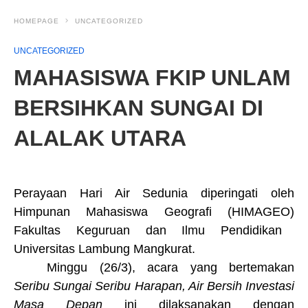
HOMEPAGE
UNCATEGORIZED
UNCATEGORIZED
MAHASISWA FKIP UNLAM
BERSIHKAN SUNGAI DI
ALALAK UTARA
Perayaan Hari Air Sedunia diperingati oleh
Himpunan Mahasiswa Geografi
(HIMAGEO)
F
akultas
K
eguruan dan
I
lmu
P
endidikan
U
niversitas
L
ambung Mangkurat.
Minggu (26/3)
, a
cara yang bertemakan
Seribu Sungai Seribu Harapan, Air Bersih Investasi
Masa Depan
 ini dilaksanakan dengan