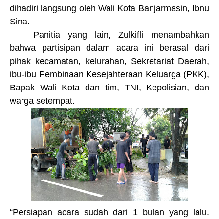
dihadiri langsung oleh
Wali Kota Banjarmasin, Ibnu
Sina.
Panitia yang lain, Zulkifli menambahkan
bahwa
partisipan dalam acara ini
b
erasal dari
pihak kecamatan, kelurahan,
S
ek
retariat D
a
erah
,
ibu-ibu
Pembinaan Kesejahteraan Keluarga (
PKK
)
,
Bapak Wali Kota dan tim, TNI,
Kepolisian,
dan
warga setempat.
“Persiapan acara sudah dari 1 bulan yang lalu.