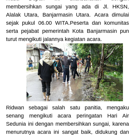
membersihkan sungai yang ada di Jl. HKSN,
Alalak Utara, Banjarmasin Utara.
Acara
di
mulai
sejak pukul 06.00 WITA
.
P
eserta dan komunitas
serta pejabat pemerintah Kota Banjarmasin pun
turut mengikuti jalannya kegiatan
acara
.
Ridwan
sebagai
s
alah satu panitia
,
mengaku
senang mengikuti acara peringatan Hari Air
Sedunia ini dengan membersihkan sungai
,
karena
menurutnya acara ini sangat baik, didukung dan