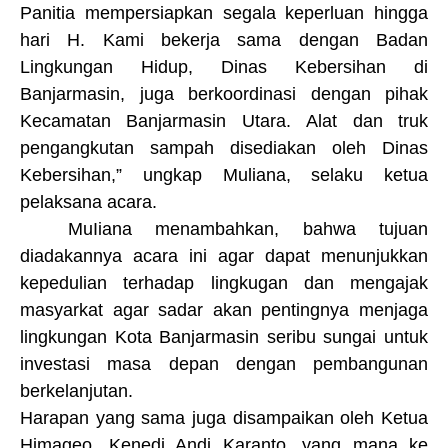
Panitia mempersiapkan segala keperluan hingga
hari H. Kami bekerja sama dengan Badan
Lingkungan Hidup, Dinas Kebersihan di
Banjarmasin, juga berkoordinasi dengan pihak
Kecamatan Banjarmasin Utara.
A
lat dan truk
pengangkutan sampah disediakan oleh Dinas
Kebersihan
,”
ungkap Muliana,
selaku
k
etua
p
elaksana
acara
.
Mu
I
iana
me
nambah
kan
, bahwa
tujuan
diadakannya acara ini agar dapat menunjukkan
kepedulian terhadap lingkugan dan mengajak
masyarkat agar sadar akan pentingnya menjaga
lingkungan Kota Banjarmasin seribu sungai untuk
investasi masa depan dengan pembangunan
berkelanjutan.
Harapan yang sama juga disampaikan oleh Ketua
Himageo, Kenedi Andi Karanto, yang mana ke