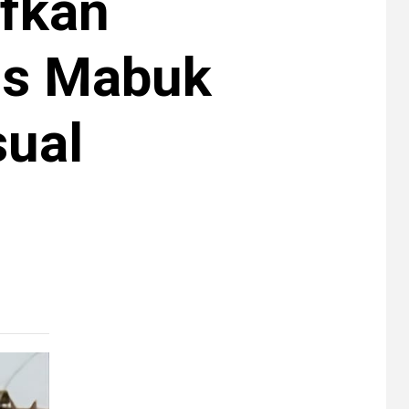
ifkan
us Mabuk
sual