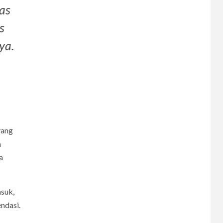
as
s
ya.
yang
a
a
asuk,
ndasi.