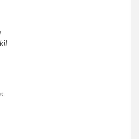
n
kil
ut