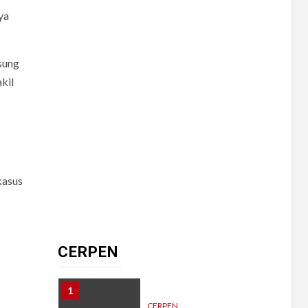
ya
8
CERPEN
Dalam Hujan
Tersembunyi
sung
kil
9
CERPEN
HIBURAN
Pengkhianatan Abadi
kasus
10
CERPEN
Memangnya, Harus
Cantik?
CERPEN
1
CERPEN