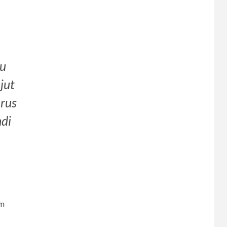
au
jut
arus
6
hdi
CERPEN
Melodi Hujan
7
CERPEN
Rahasia Apartemen
im