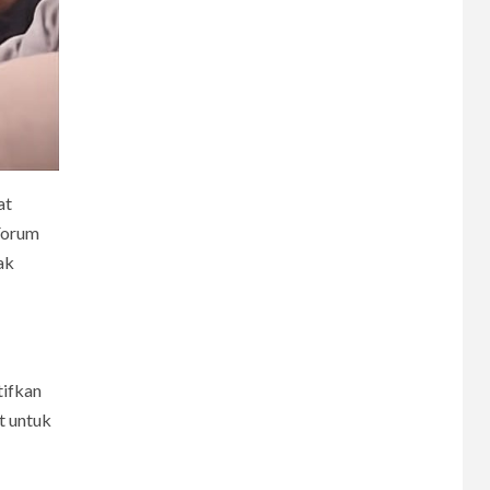
at
Forum
ak
tifkan
t untuk