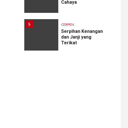
Cahaya
5
CERPEN
Serpihan Kenangan
dan Janji yang
Terikat
6
CERPEN
Melodi Hujan
7
CERPEN
Rahasia Apartemen