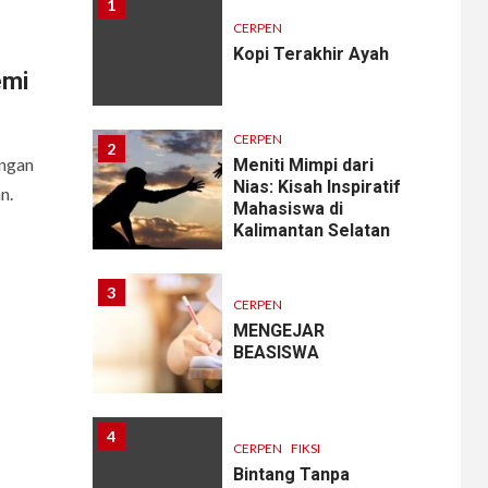
1
CERPEN
Kopi Terakhir Ayah
emi
CERPEN
2
ungan
Meniti Mimpi dari
Nias: Kisah Inspiratif
n.
Mahasiswa di
Kalimantan Selatan
3
CERPEN
MENGEJAR
BEASISWA
4
CERPEN
FIKSI
Bintang Tanpa