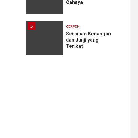
Cahaya
5
CERPEN
Serpihan Kenangan
dan Janji yang
Terikat
6
CERPEN
Melodi Hujan
7
CERPEN
Rahasia Apartemen