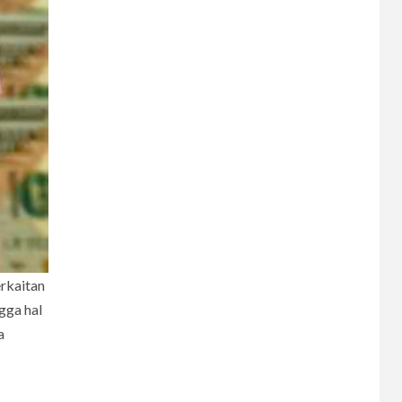
CERPEN
Rahasia Apartemen
8
CERPEN
Dalam Hujan
Tersembunyi
9
CERPEN
HIBURAN
Pengkhianatan Abadi
erkaitan
gga hal
a
10
CERPEN
Memangnya, Harus
Cantik?