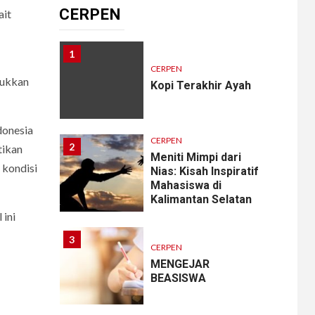
CERPEN
ait
1
CERPEN
sukkan
Kopi Terakhir Ayah
donesia
CERPEN
2
tikan
Meniti Mimpi dari
 kondisi
Nias: Kisah Inspiratif
Mahasiswa di
Kalimantan Selatan
 ini
3
CERPEN
MENGEJAR
BEASISWA