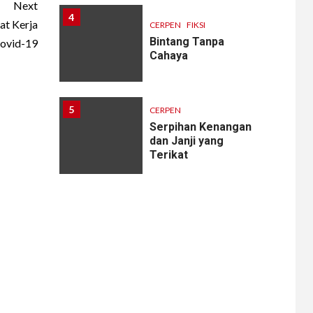
Next
4
at Kerja
CERPEN
FIKSI
Bintang Tanpa
ovid-19
Cahaya
5
CERPEN
Serpihan Kenangan
dan Janji yang
Terikat
6
CERPEN
Melodi Hujan
7
CERPEN