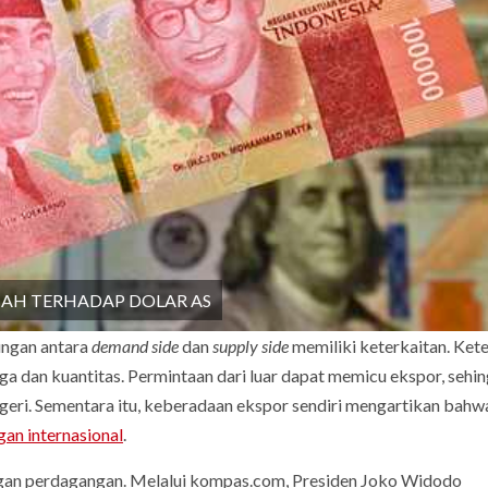
IAH TERHADAP DOLAR AS
ungan antara
demand side
dan
supply side
memiliki keterkaitan. Ket
a dan kuantitas. Permintaan dari luar dapat memicu ekspor, sehin
eri. Sementara itu, keberadaan ekspor sendiri mengartikan bahw
an internasional
.
ngan perdagangan. Melalui kompas.com, Presiden Joko Widodo