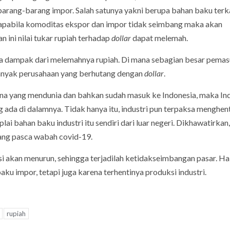
arang-barang impor. Salah satunya yakni berupa bahan baku terk
 apabila komoditas ekspor dan impor tidak seimbang maka akan
 ini nilai tukar rupiah terhadap
dollar
dapat melemah.
ena dampak dari melemahnya rupiah. Di mana sebagian besar pema
banyak perusahaan yang berhutang dengan
dollar
.
ona yang mendunia dan bahkan sudah masuk ke Indonesia, maka In
ada di dalamnya. Tidak hanya itu, industri pun terpaksa menghen
 bahan baku industri itu sendiri dari luar negeri. Dikhawatirkan,
ang pasca wabah covid-19.
i akan menurun, sehingga terjadilah ketidakseimbangan pasar. Hal
 impor, tetapi juga karena terhentinya produksi industri.
rupiah