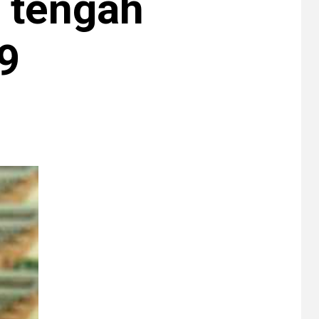
i tengah
9
6
CERPEN
Melodi Hujan
7