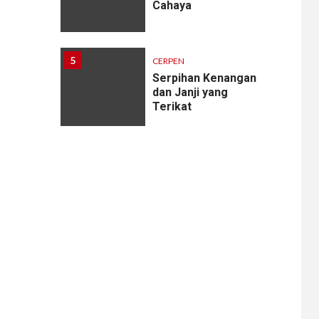
Cahaya
5
CERPEN
Serpihan Kenangan
dan Janji yang
Terikat
6
CERPEN
Melodi Hujan
7
CERPEN
Rahasia Apartemen