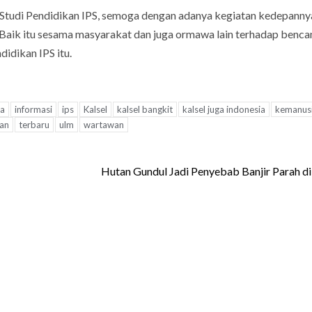
m Studi Pendidikan IPS, semoga dengan adanya kegiatan kedepanny
 Baik itu sesama masyarakat dan juga ormawa lain terhadap benca
didikan IPS itu.
ia
informasi
ips
Kalsel
kalsel bangkit
kalsel juga indonesia
kemanus
an
terbaru
ulm
wartawan
Hutan Gundul Jadi Penyebab Banjir Parah di 