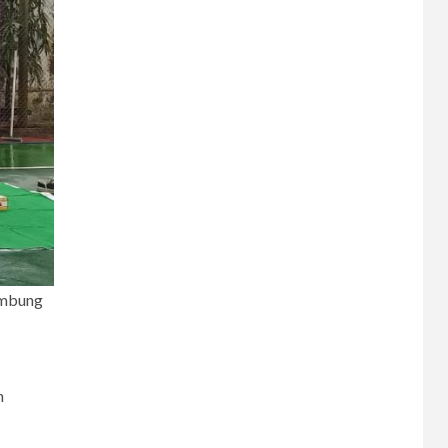
6
CERPEN
Melodi Hujan
7
CERPEN
Rahasia Apartemen
ambung
8
CERPEN
Dalam Hujan
Tersembunyi
n
9