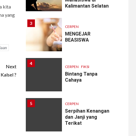
Kalimantan Selatan
a kita
na yang
3
CERPEN
MENGEJAR
BEASISWA
iaan
4
Next
CERPEN
FIKSI
Bintang Tanpa
Kalsel ?
Cahaya
5
CERPEN
Serpihan Kenangan
dan Janji yang
Terikat