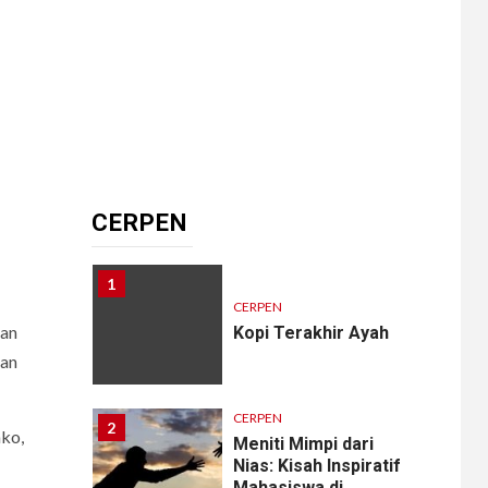
CERPEN
HIBURAN
Pengkhianatan Abadi
10
CERPEN
Memangnya, Harus
Cantik?
CERPEN
1
CERPEN
gan
Kopi Terakhir Ayah
uan
CERPEN
2
ako,
Meniti Mimpi dari
Nias: Kisah Inspiratif
Mahasiswa di