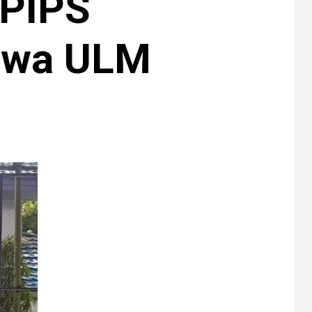
 PIPS
awa ULM