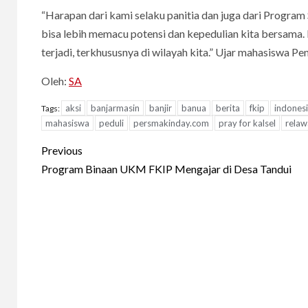
“Harapan dari kami selaku panitia dan juga dari Progra
bisa lebih memacu potensi dan kepedulian kita bersama.
terjadi, terkhususnya di wilayah kita.” Ujar mahasiswa Pen
Oleh:
SA
aksi
banjarmasin
banjir
banua
berita
fkip
indones
Tags:
mahasiswa
peduli
persmakinday.com
pray for kalsel
relaw
Continue
Previous
Reading
Program Binaan UKM FKIP Mengajar di Desa Tandui