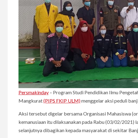
Persmakinday
– Program Studi Pendidikan Ilmu Pengetah
Mangkurat
(PIPS FKIP ULM)
menggelar aksi peduli banji
Aksi tersebut digelar bersama Organisasi Mahasiswa (o
kemanusiaan itu dilaksanakan pada Rabu (03/02/2021) 
selanjutnya dibagikan kepada masyarakat di sekitar Ban