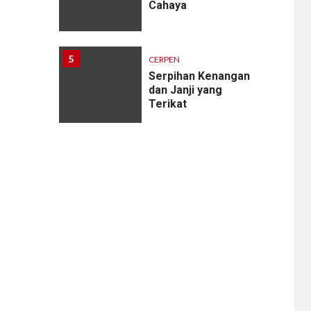
Cahaya
5
CERPEN
Serpihan Kenangan
dan Janji yang
Terikat
6
CERPEN
Melodi Hujan
7
CERPEN
Rahasia Apartemen