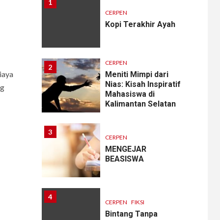
1
CERPEN
Kopi Terakhir Ayah
CERPEN
2
iaya
Meniti Mimpi dari
Nias: Kisah Inspiratif
ng
Mahasiswa di
Kalimantan Selatan
3
CERPEN
MENGEJAR
BEASISWA
4
CERPEN
FIKSI
Bintang Tanpa