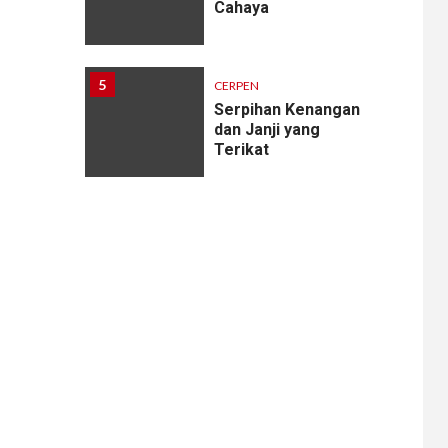
Cahaya
5
CERPEN
Serpihan Kenangan
dan Janji yang
Terikat
6
CERPEN
Melodi Hujan
7
CERPEN
Rahasia Apartemen