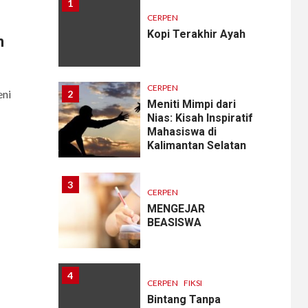
1
CERPEN
Kopi Terakhir Ayah
n
CERPEN
eni
2
Meniti Mimpi dari
Nias: Kisah Inspiratif
Mahasiswa di
Kalimantan Selatan
3
CERPEN
MENGEJAR
BEASISWA
4
CERPEN
FIKSI
Bintang Tanpa