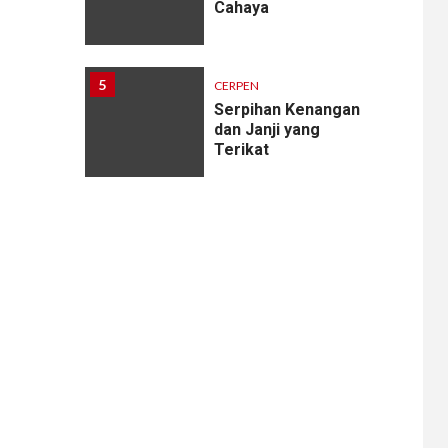
Cahaya
5
CERPEN
Serpihan Kenangan
dan Janji yang
Terikat
6
CERPEN
Melodi Hujan
7
CERPEN
Rahasia Apartemen