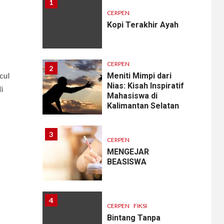
1
CERPEN
Kopi Terakhir Ayah
CERPEN
2
cul
Meniti Mimpi dari
Nias: Kisah Inspiratif
i
Mahasiswa di
Kalimantan Selatan
3
CERPEN
MENGEJAR
BEASISWA
4
CERPEN
FIKSI
Bintang Tanpa