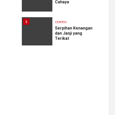
Cahaya
5
CERPEN
Serpihan Kenangan
dan Janji yang
Terikat
6
CERPEN
Melodi Hujan
7
CERPEN
Rahasia Apartemen