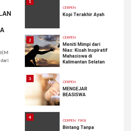
1
CERPEN
ALAN
Kopi Terakhir Ayah
MA
CERPEN
2
Meniti Mimpi dari
Nias: Kisah Inspiratif
 BEM
Mahasiswa di
dari
Kalimantan Selatan
3
CERPEN
MENGEJAR
BEASISWA
4
CERPEN
FIKSI
Bintang Tanpa