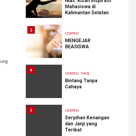
Nias: Kisah Inspiratif
Mahasiswa di
Kalimantan Selatan
3
CERPEN
MENGEJAR
BEASISWA
bung
4
CERPEN
FIKSI
Bintang Tanpa
Cahaya
5
CERPEN
Serpihan Kenangan
dan Janji yang
Terikat