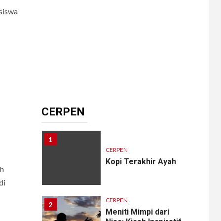
9
siswa
CERPEN
HIBURAN
Pengkhianatan Abadi
10
CERPEN
Memangnya, Harus
Cantik?
CERPEN
1
CERPEN
Kopi Terakhir Ayah
ah
di
CERPEN
2
Meniti Mimpi dari