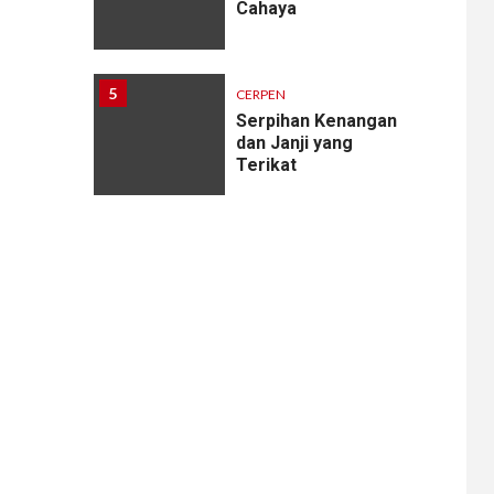
Cahaya
5
CERPEN
Serpihan Kenangan
dan Janji yang
Terikat
6
CERPEN
Melodi Hujan
7
CERPEN
Rahasia Apartemen