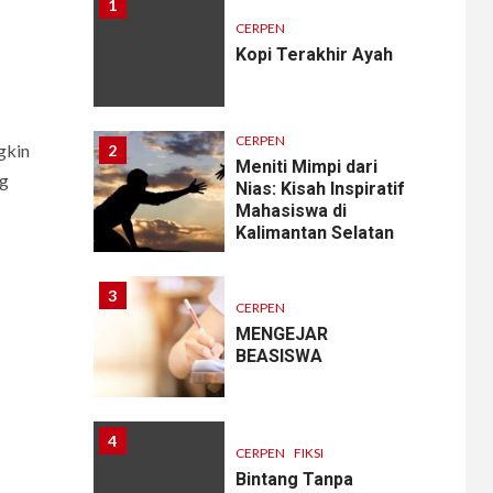
1
CERPEN
Kopi Terakhir Ayah
CERPEN
gkin
2
Meniti Mimpi dari
ng
Nias: Kisah Inspiratif
Mahasiswa di
Kalimantan Selatan
3
CERPEN
MENGEJAR
BEASISWA
4
CERPEN
FIKSI
Bintang Tanpa