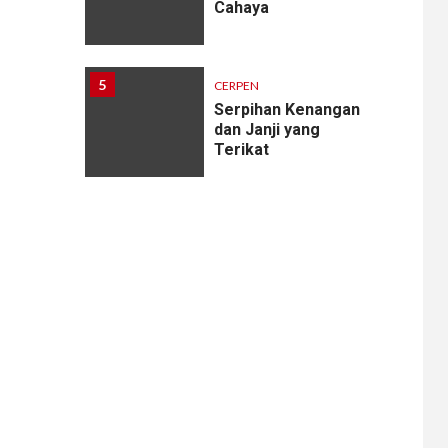
Cahaya
5
CERPEN
Serpihan Kenangan
dan Janji yang
Terikat
6
CERPEN
Melodi Hujan
7
CERPEN
Rahasia Apartemen