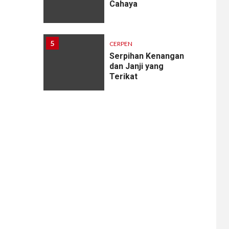
Cahaya
5
CERPEN
Serpihan Kenangan
dan Janji yang
Terikat
6
CERPEN
Melodi Hujan
7
CERPEN
Rahasia Apartemen