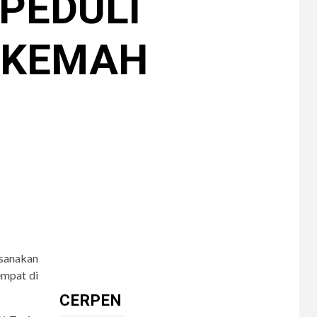
PEDULI
 KEMAH
8
CERPEN
Dalam Hujan
Tersembunyi
9
CERPEN
HIBURAN
Pengkhianatan Abadi
10
CERPEN
sanakan
Memangnya, Harus
empat di
Cantik?
CERPEN