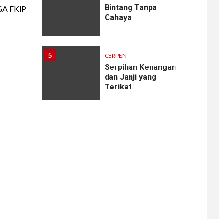
Bintang Tanpa
A FKIP
Cahaya
5
CERPEN
Serpihan Kenangan
dan Janji yang
Terikat
6
CERPEN
Melodi Hujan
7
CERPEN
Rahasia Apartemen