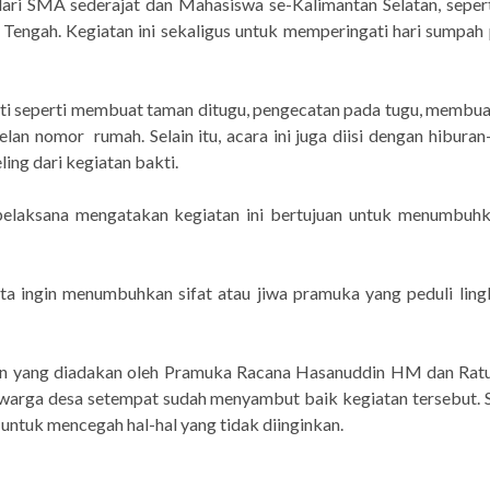
dari SMA sederajat dan Mahasiswa se-Kalimantan Selatan, sepert
 Tengah. Kegiatan ini sekaligus untuk memperingati hari sumpa
bakti seperti membuat taman ditugu, pengecatan pada tugu, membu
pelan nomor rumah. Se
l
ain itu, acara ini juga diisi dengan hibura
ing dari kegiatan bakti.
elaksana mengatakan kegiatan ini bertujuan untuk menumbuhka
ita ingin menumbuhkan sifat atau jiwa pramuka yang peduli ling
n yang diadakan oleh Pramuka Racana Hasanuddin HM dan Ratu
n warga desa setempat sudah menyambut baik kegiatan tersebut.
 untuk mencegah hal-hal yang tidak diinginkan.