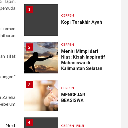
i Tapin,
h pemuda
1
CERPEN
Kopi Terakhir Ayah
at taman
n-hiburan
CERPEN
2
Meniti Mimpi dari
n sifat
Nias: Kisah Inspiratif
Mahasiswa di
Kalimantan Selatan
kungan.”
3
CERPEN
MENGEJAR
 Zaleha
BEASISWA
 Sebelum
4
Next
CERPEN
FIKSI