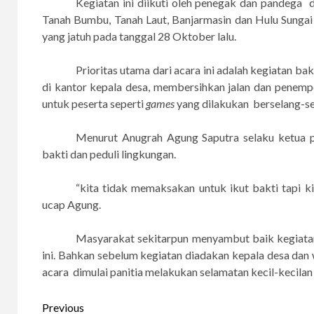
Kegiatan ini diikuti oleh penegak dan pandega 
Tanah Bumbu, Tanah Laut, Banjarmasin dan Hulu Sungai
yang jatuh pada tanggal 28 Oktober lalu.
Prioritas utama dari acara ini adalah kegiatan 
di kantor kepala desa, membersihkan jalan dan penem
untuk peserta seperti
games
yang dilakukan berselang-sel
Menurut Anugrah Agung Saputra selaku ketua p
bakti dan peduli lingkungan.
“kita tidak memaksakan untuk ikut bakti tapi k
ucap Agung.
Masyarakat sekitarpun menyambut baik kegiata
ini. Bahkan sebelum kegiatan diadakan kepala desa da
acara dimulai panitia melakukan selamatan kecil-kecilan
Continue
Previous