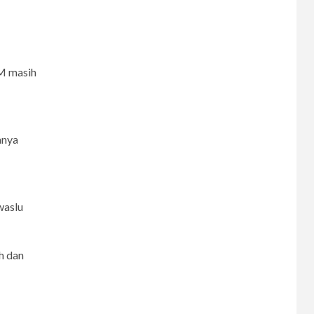
M masih
anya
6
waslu
CERPEN
Melodi Hujan
h dan
7
CERPEN