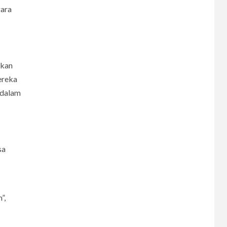
gara
nkan
ereka
 dalam
sa
”,