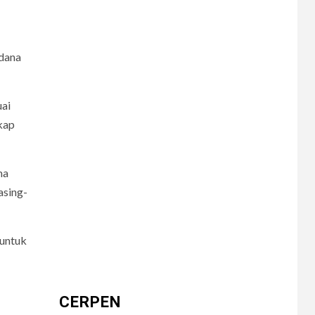
Rahasia Apartemen
 dana
8
CERPEN
Dalam Hujan
Tersembunyi
uai
kap
9
CERPEN
HIBURAN
ma
Pengkhianatan Abadi
asing-
 untuk
10
CERPEN
Memangnya, Harus
Cantik?
CERPEN