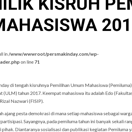
ILIK KISRUH PE
MAHASISWA 201
ll in
/www/wwwroot/persmakinday.com/wp-
eader.php
on line
71
day di tengah kisruhnya Pemilihan Umum Mahasiswa (Pemiluma)
(ULM) tahun 2017. Keempat mahasiswa itu adalah Edo (Fakulta
Rizal Nazwari (FISIP).
h ajang pesta demokrasi di mana setiap mahasiswa sebagai warg
artisipasi. Sayangnya, pada pemiluma tahun ini banyak sekali ra
pihak. Diantaranya sosialisasi dan publikasi kegiatan Pemiluma 