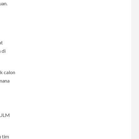
uan.
at
 di
ak calon
 mana
M ULM
u tim