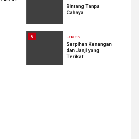
Bintang Tanpa
Cahaya
5
CERPEN
Serpihan Kenangan
dan Janji yang
Terikat
6
CERPEN
Melodi Hujan
7
CERPEN
Rahasia Apartemen