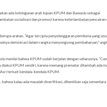
asakan ada kebingunan arah tujuan KPUM dan Bawaslu sebagai
hambatan sosialisasi dan promosi karena keterlambatan pencairan
berupa arahan. “Agar tercipta penyelenggaran pemiluma yang ses
apainya demokrasi dalam rangka menyongsong pembaharuan,” ung
lu menilai bahwa KPUM sudah berjalan dengan seharusnya. “Cu
itu diakui KPUM sendiri, karena memang prematur ditambah ada m
 Asri terkait kendala-kendala KPUM.
hwa kalau ada masalah diverifikasi, dihentikan saja sementara