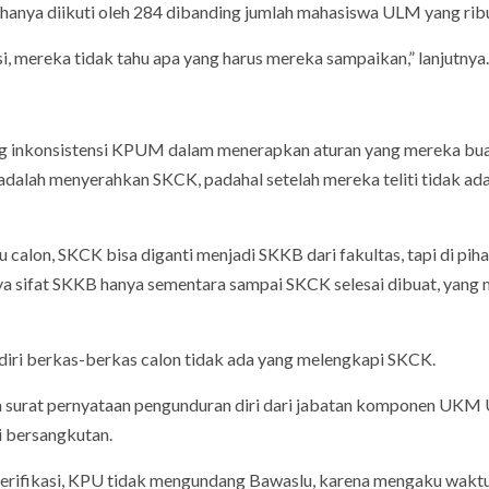
anya diikuti oleh 284 dibanding jumlah mahasiswa ULM yang rib
i, mereka tidak tahu apa yang harus mereka sampaikan,” lanjutnya.
ang inkonsistensi KPUM dalam menerapkan aturan yang mereka bu
adalah menyerahkan SKCK, padahal setelah mereka teliti tidak ada
calon, SKCK bisa diganti menjadi SKKB dari fakultas, tapi di pih
ya sifat SKKB hanya sementara sampai SKCK selesai dibuat, yang
ri berkas-berkas calon tidak ada yang melengkapi SKCK.
 surat pernyataan pengunduran diri dari jabatan komponen UK
si bersangkutan.
 verifikasi, KPU tidak mengundang Bawaslu, karena mengaku wakt