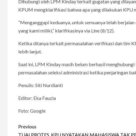
Dihubungi oleh LPM Kinday terkait gugatan yang dilayan
KPUM mengklarifikasi bahwa apa yang dilakukan KPU 
“Menganggapi keduanya, untuk semuanya telah berjalan
yang kami miliki,” klarifikasinya via Line (8/12).
Ketika ditanya terkait permasalahan verifikasi dan ti
lebih lanjut.
Saat ini, LPM Kinday masih belum berhasil menghubungi
permasalahan seleksi administrasi ketika penjaringan bak
Penulis: Siti Nurdianti
Editor: Eka Fauzia
Foto: Google
Continue
Previous
TUAI PROTES, KPU NYATAKAN MAHASISWA TAK P