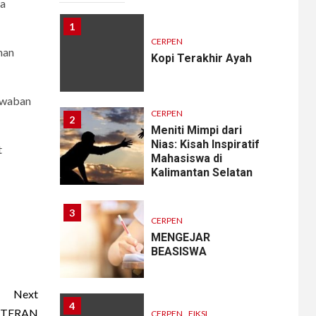
ua
1
CERPEN
man
Kopi Terakhir Ayah
jawaban
CERPEN
2
Meniti Mimpi dari
Nias: Kisah Inspiratif
t
Mahasiswa di
Kalimantan Selatan
3
CERPEN
MENGEJAR
BEASISWA
Next
4
KTERAN
CERPEN
FIKSI