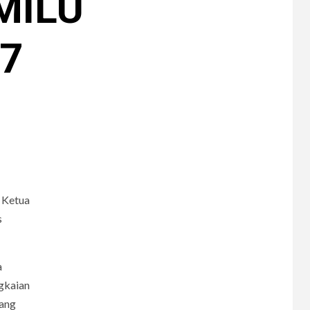
MILU
7
 Ketua
s
a
ngkaian
yang