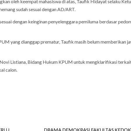
gkan oleh keempat mahasiswa di atas, Taufik Hidayat selaku Ket
memang sudah sesuai dengan AD/ART.
 sesuai dengan keinginan penyelenggara pemiluma berdasar pedo
m KPUM yang dianggap prematur, Taufik masih belum memberikan 
 Novi Listiana, Bidang Hukum KPUM untuk mengklarifikasi terkai
al calon.
ERLU
DRAMA DEMOKRASI FAKULTAS KEDO