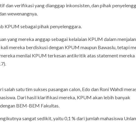
if dan verifikasi yang dianggap inkonsisten, dan pihak penyeleng
dan wewenangnya.
wab KPUM sebagai pihak penyelenggara.
n yang mereka anggap sebagai kelalaian KPUM dalam menjala
-kali mereka berdiskusi dengan KPUM maupun Bawaslu, tetapi m
ereka menilai KPUM terkesan antikritik atas statement mereka
7).
alah satu tim sukses pasangan calon, Edo dan Roni Wahdi mera
siswa. Dari hasil klarifikasi mereka, KPUM akan lebih banyak
asi dengan BEM-BEM Fakultas.
pengikutnya sangat sedikit, yaitu 0,1 % dari jumlah mahasiswa Unlam