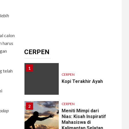
Pengkhianatan Abadi
lebih
10
CERPEN
al calon
Memangnya, Harus
n harus
Cantik?
ngan
CERPEN
1
g telah
CERPEN
Kopi Terakhir Ayah
hi
CERPEN
2
hadap
Meniti Mimpi dari
Nias: Kisah Inspiratif
Mahasiswa di
Kalimantan Selatan