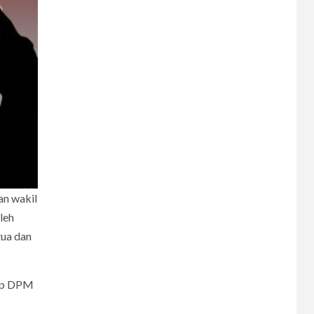
6
CERPEN
Melodi Hujan
7
CERPEN
Rahasia Apartemen
an wakil
8
CERPEN
leh
Dalam Hujan
ua dan
Tersembunyi
dap DPM
9
CERPEN
HIBURAN