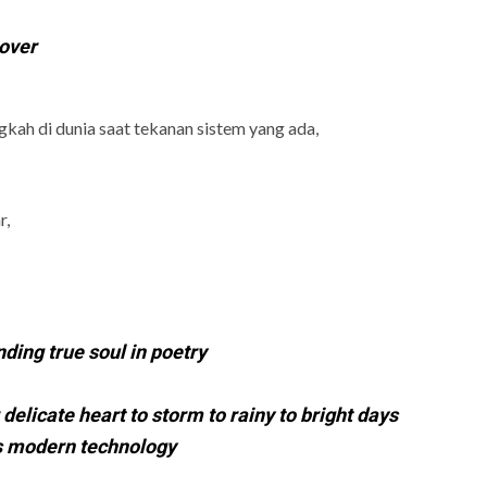
lover
gkah di dunia saat tekanan sistem yang ada,
r,
ding true soul in poetry
 delicate heart to storm to rainy to bright days
is modern technology
…