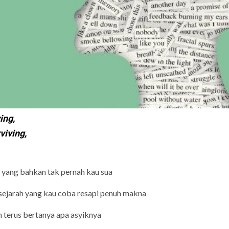
ing,
viving,
h yang bahkan tak pernah kau sua
 sejarah yang kau coba resapi penuh makna
n terus bertanya apa asyiknya