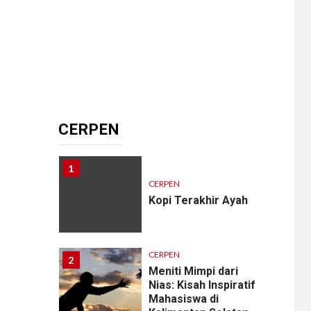
CERPEN
HIBURAN
Pengkhianatan Abadi
10
CERPEN
Memangnya, Harus
Cantik?
CERPEN
1
CERPEN
Kopi Terakhir Ayah
CERPEN
2
Meniti Mimpi dari
Nias: Kisah Inspiratif
Mahasiswa di