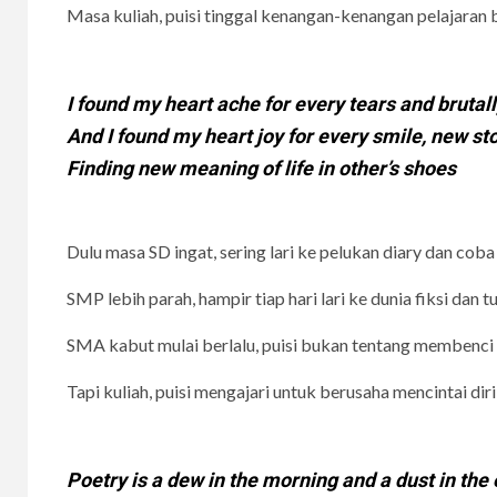
Masa kuliah, puisi tinggal kenangan-kenangan pelajaran
I found my heart ache for every tears and brutall
And I found my heart joy for every smile, new sto
Finding new meaning of life in other’s shoes
Dulu masa SD ingat, sering lari ke pelukan diary dan coba 
SMP lebih parah, hampir tiap hari lari ke dunia fiksi dan t
SMA kabut mulai berlalu, puisi bukan tentang membenci d
Tapi kuliah, puisi mengajari untuk berusaha mencintai diri
Poetry is a dew in the morning and a dust in the