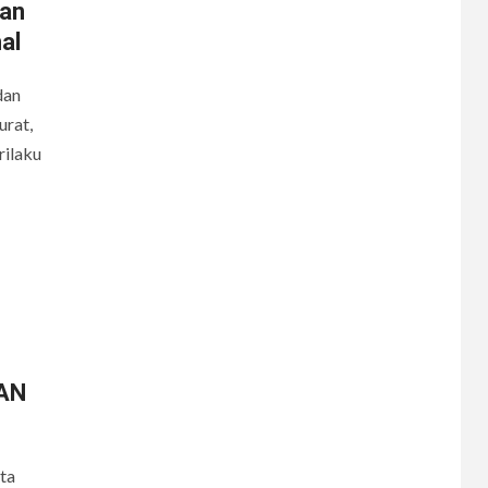
tan
al
dan
rat,
rilaku
6
CERPEN
AN
Melodi Hujan
ta