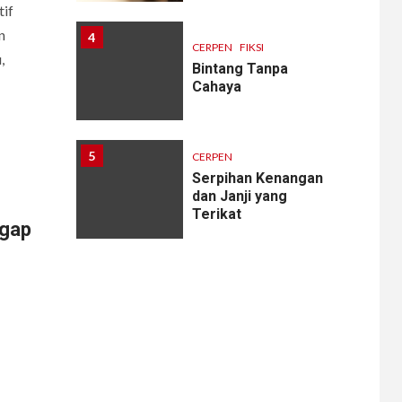
if
n
4
CERPEN
FIKSI
,
Bintang Tanpa
Cahaya
5
CERPEN
Serpihan Kenangan
dan Janji yang
Terikat
ggap
6
CERPEN
Melodi Hujan
7