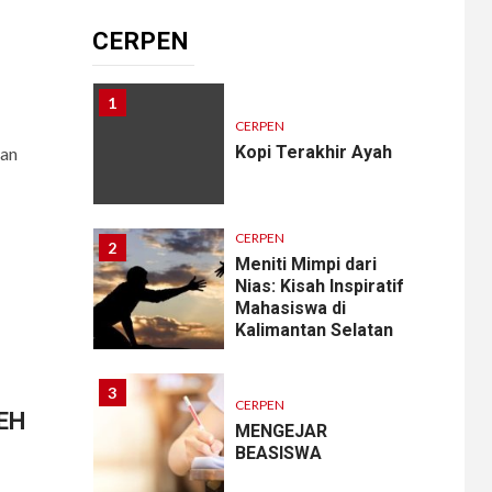
Cantik?
CERPEN
1
CERPEN
Kopi Terakhir Ayah
an
CERPEN
2
Meniti Mimpi dari
Nias: Kisah Inspiratif
Mahasiswa di
Kalimantan Selatan
3
CERPEN
EH
MENGEJAR
BEASISWA