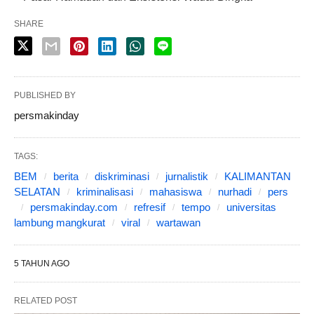
SHARE
PUBLISHED BY
persmakinday
TAGS:
BEM
berita
diskriminasi
jurnalistik
KALIMANTAN
SELATAN
kriminalisasi
mahasiswa
nurhadi
pers
persmakinday.com
refresif
tempo
universitas
lambung mangkurat
viral
wartawan
5 TAHUN AGO
RELATED POST