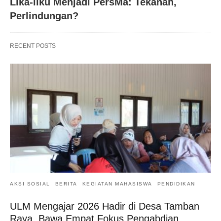
Lika-liku Menjadi PersMa: Tekanan,
Perlindungan?
RECENT POSTS
AKSI SOSIAL
BERITA
KEGIATAN MAHASISWA
PENDIDIKAN
ULM Mengajar 2026 Hadir di Desa Tamban
Raya, Bawa Empat Fokus Pengabdian