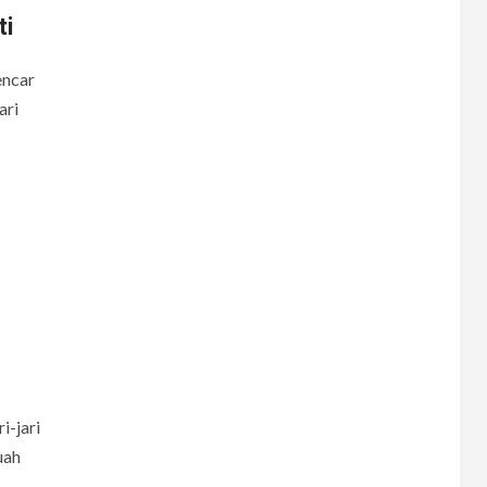
ti
encar
ari
6
CERPEN
Melodi Hujan
-jari
uah