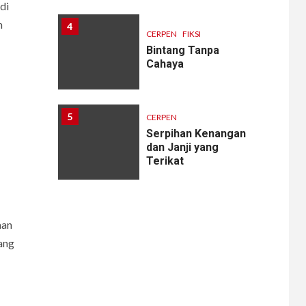
di
h
4
CERPEN
FIKSI
Bintang Tanpa
Cahaya
5
CERPEN
Serpihan Kenangan
dan Janji yang
Terikat
6
CERPEN
aan
Melodi Hujan
yang
7