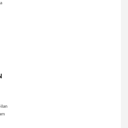
sa
N
ilan
lam