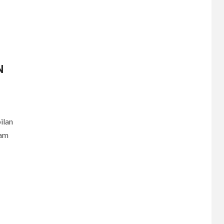
N
ilan
lam