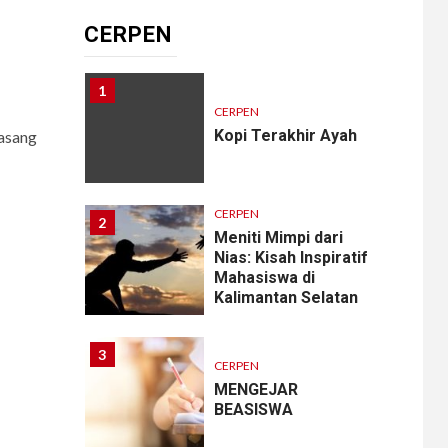
Cantik?
CERPEN
1
CERPEN
Kopi Terakhir Ayah
pasang
CERPEN
2
Meniti Mimpi dari
Nias: Kisah Inspiratif
Mahasiswa di
Kalimantan Selatan
3
CERPEN
MENGEJAR
BEASISWA