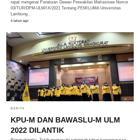
rapat mengenai Peraturan Dewan Perwakilan Mahasiswa Nomor
03/TUR/DPM-ULM/IX/2021 Tentang PEMILUMA Universitas
Lambung…
4 tahun ago
BERITA
KPU-M DAN BAWASLU-M ULM
2022 DILANTIK
Persmakinday- Telah memasuki setengah tahun kepengurusan