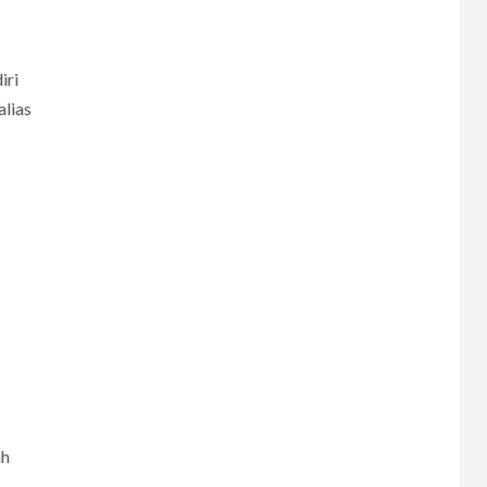
iri
lias
6
CERPEN
Melodi Hujan
ah