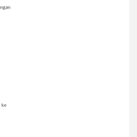
engan
 ke