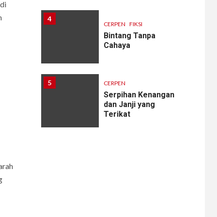
di
h
4
CERPEN
FIKSI
Bintang Tanpa
Cahaya
5
CERPEN
Serpihan Kenangan
dan Janji yang
Terikat
6
CERPEN
arah
Melodi Hujan
g
7