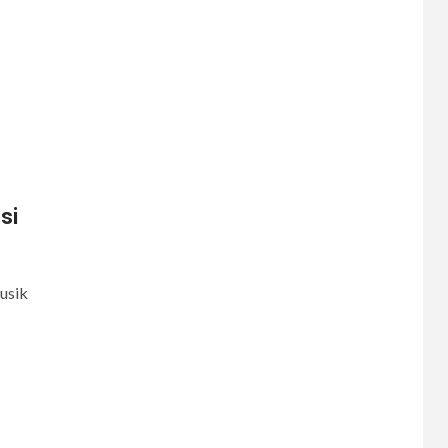
7
CERPEN
Rahasia Apartemen
8
CERPEN
Dalam Hujan
Tersembunyi
si
9
usik
CERPEN
HIBURAN
Pengkhianatan Abadi
10
CERPEN
Memangnya, Harus