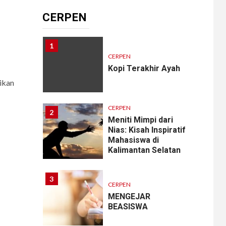
Cantik?
CERPEN
1
CERPEN
Kopi Terakhir Ayah
ikan
CERPEN
2
Meniti Mimpi dari
Nias: Kisah Inspiratif
Mahasiswa di
Kalimantan Selatan
3
CERPEN
MENGEJAR
BEASISWA