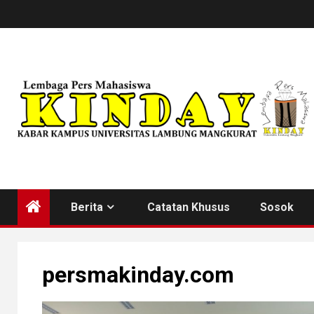
Skip
to
content
Berita
Catatan Khusus
Sosok
persmakinday.com